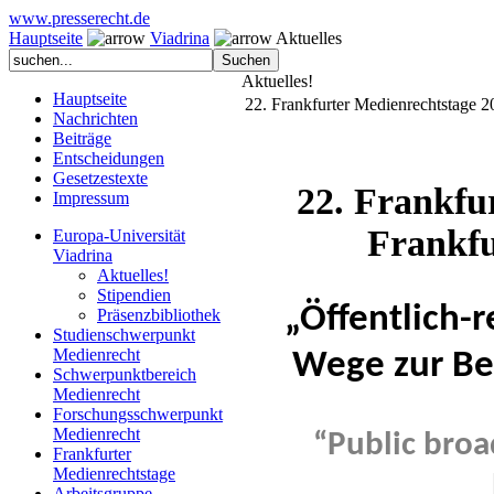
www.presserecht.de
Hauptseite
Viadrina
Aktuelles
Aktuelles!
Hauptseite
22. Frankfurter Medienrechtstage 
Nachrichten
Beiträge
Entscheidungen
Gesetzestexte
22. Frankfur
Impressum
Frankfu
Europa-Universität
Viadrina
Aktuelles!
Stipendien
„Öffentlich-
Präsenzbibliothek
Studienschwerpunkt
Medienrecht
Wege zur Be
Schwerpunktbereich
Medienrecht
Forschungsschwerpunkt
Medienrecht
“Public broa
Frankfurter
Medienrechtstage
Arbeitsgruppe