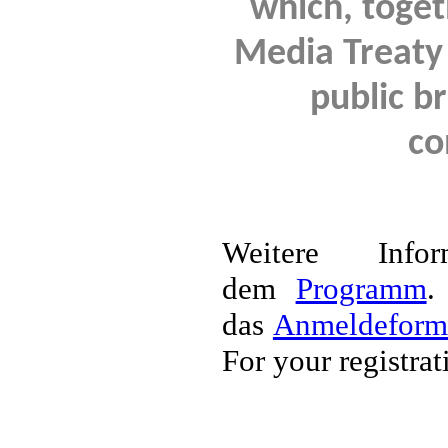
which, toget
Media Treaty 
public b
co
Weitere Info
dem
Programm
.
das
Anmeldeform
For your registra