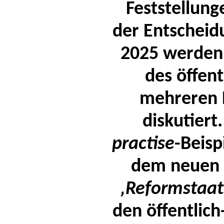
Feststellun
der Entschei
2025 werden 
des öffent
mehreren P
diskutier
practise
-Beisp
dem neuen s
‚Reformstaat
den öffentlic