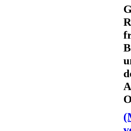
G
R
f
B
u
d
A
O
(
v