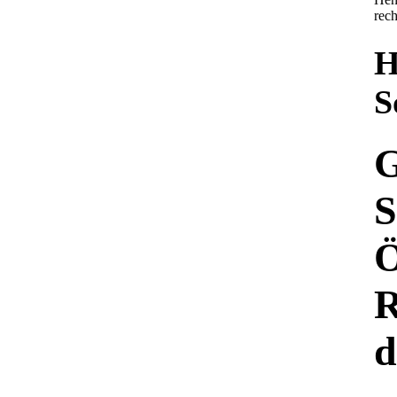
rech
H
S
G
S
Ö
R
d