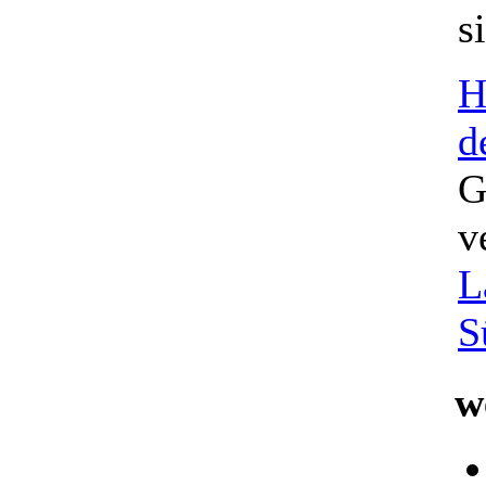
s
H
d
G
v
L
S
we