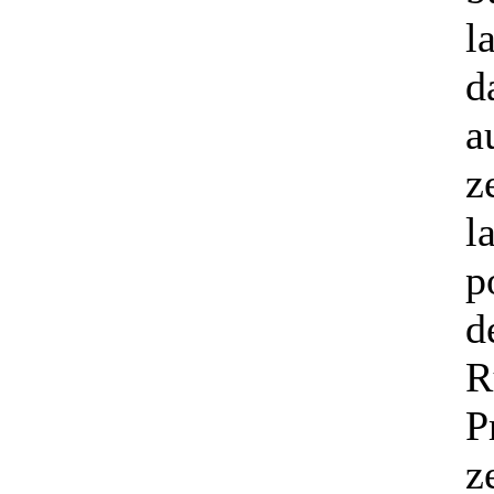
l
d
a
z
l
p
d
R
P
z