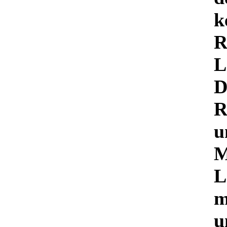
k
R
L
D
R
u
M
L
m
u