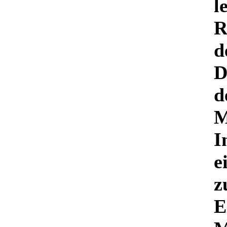
l
R
d
D
d
M
I
e
z
E