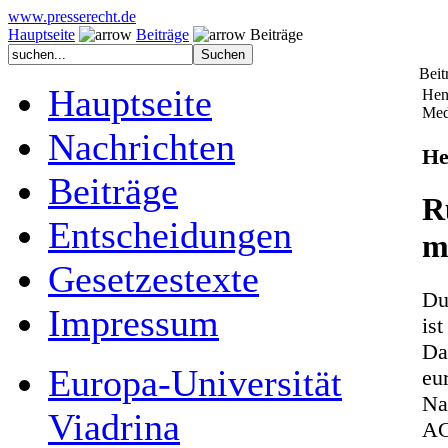
www.presserecht.de
Hauptseite
Beiträge
Beiträge
Beit
Hauptseite
Hend
Med
Nachrichten
He
Beiträge
R
Entscheidungen
m
Gesetzestexte
Du
Impressum
is
Da
Europa-Universität
eu
Na
Viadrina
AC