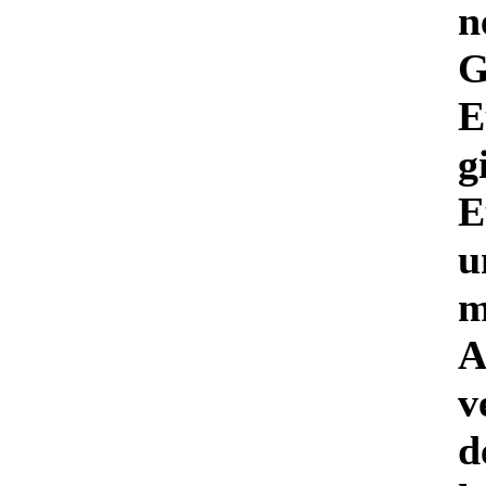
n
G
E
g
E
u
m
A
v
d