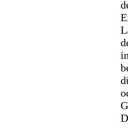
d
E
L
d
i
b
d
o
G
D