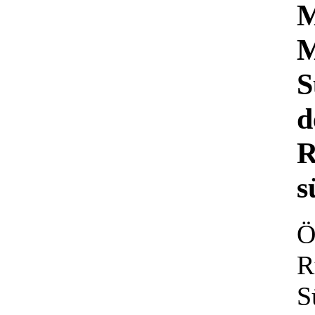
M
M
S
d
R
s
Ö
R
S