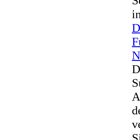
S
i
D
F
N
D
S
A
d
v
S