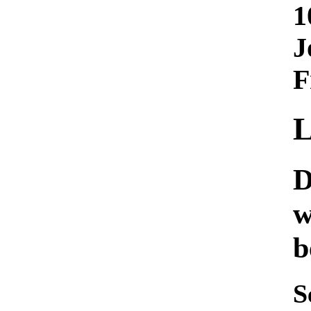
1
J
F
L
D
w
b
S