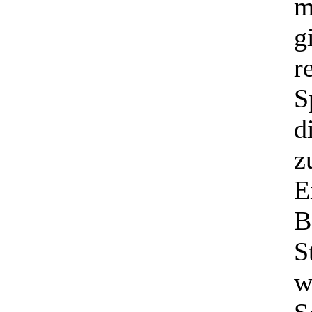
m
g
r
S
d
z
E
B
S
w