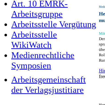
Art. 10 EMRK-
Medie
Arbeitsgruppe
He
mu
Arbeitsstelle Vergütung
Arbeitsstelle
Mär
Der
WikiWatch
spr
übe
Medienrechtliche
Rol
Run
Symposien
Hi
fr
Arbeitsgemeinschaft
der Verlagsjustitiare
Hend