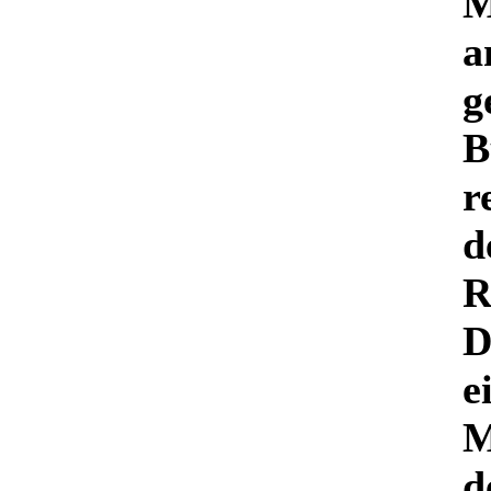
M
a
g
B
r
d
R
D
e
M
d