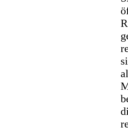
ö
R
g
r
s
a
M
b
d
r