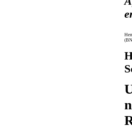
A
e
Hend
(BN
H
S
U
n
R