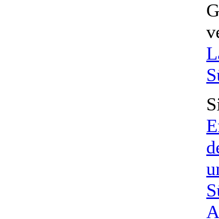
G
v
L
S
S
E
d
u
S
A