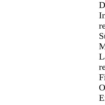
D
I
r
S
M
L
r
F
O
E