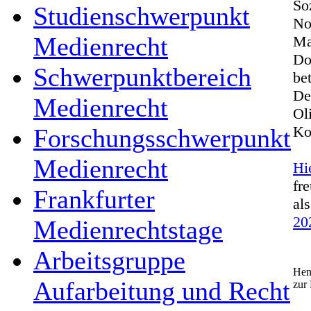
So
Studienschwerpunkt
No
Medienrecht
Ma
Do
Schwerpunktbereich
be
De
Medienrecht
Ol
Ko
Forschungsschwerpunkt
Medienrecht
Hi
fr
Frankfurter
al
20
Medienrechtstage
Arbeitsgruppe
Hen
Aufarbeitung und Recht
zur 