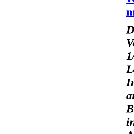
m
D
V
1
L
I
a
B
i