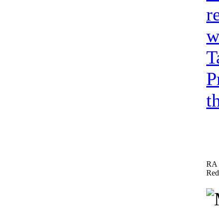
r
w
T
P
t
RA 
Red