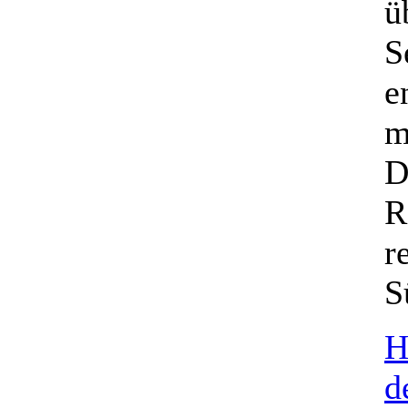
ü
S
e
m
D
R
r
S
H
d