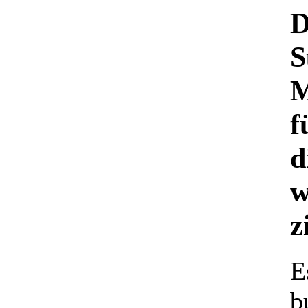
D
S
M
f
d
w
z
E
b