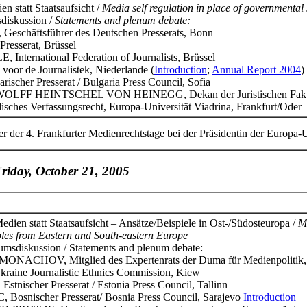
n statt Staatsaufsicht /
Media self regulation in place of governmental
diskussion /
Statements and plenum debate:
chäftsführer des Deutschen Presserats, Bonn
resserat, Brüssel
ernational Federation of Journalists, Brüssel
 de Journalistek, Niederlande (
Introduction
;
Annual Report 2004
)
her Presserat / Bulgaria Press Council, Sofia
OLFF HEINTSCHEL VON HEINEGG, Dekan der Juristischen Fakultät, L
isches Verfassungsrecht, Europa-Universität Viadrina, Frankfurt/Oder
 der 4. Frankfurter Medienrechtstage bei der Präsidentin der Europa-U
riday, October 21, 2005
edien statt Staatsaufsicht – Ansätze/Beispiele in Ost-/Südosteuropa /
Me
es from Eastern and South-eastern Europe
umsdiskussion / Statements and plenum debate:
NACHOV, Mitglied des Expertenrats der Duma für Medienpolitik
ne Journalistic Ethnics Commission, Kiew
scher Presserat / Estonia Press Council, Tallinn
snischer Presserat/ Bosnia Press Council, Sarajevo
Introduction