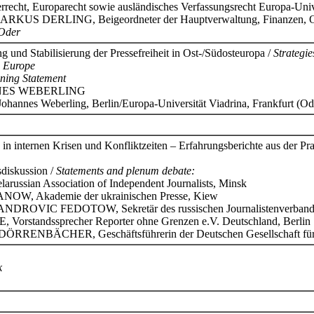
rrecht, Europarecht sowie ausländisches Verfassungsrecht Europa-Unive
RKUS DERLING, Beigeordneter der Hauptverwaltung, Finanzen, Ordn
/Oder
g und Stabilisierung der Pressefreiheit in Ost-/Südosteuropa /
Strategie
n Europe
ning Statement
NNES WEBERLING
Johannes Weberling, Berlin/Europa-Universität Viadrina, Frankfurt (Od
in internen Krisen und Konfliktzeiten – Erfahrungsberichte aus der Pra
diskussion /
Statements and plenum debate:
sian Association of Independent Journalists, Minsk
OW, Akademie der ukrainischen Presse, Kiew
ROVIC FEDOTOW, Sekretär des russischen Journalistenverband
rstandssprecher Reporter ohne Grenzen e.V. Deutschland, Berlin
ÖRRENBÄCHER, Geschäftsführerin der Deutschen Gesellschaft für O
k