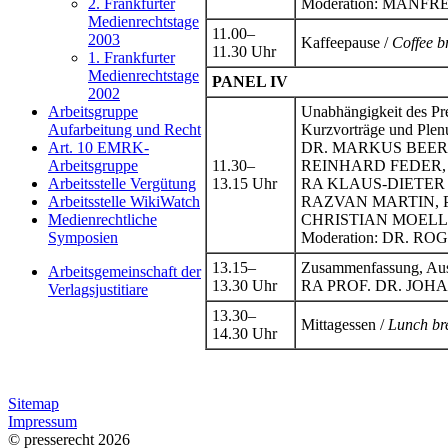
Moderation: MANFRED 
2. Frankfurter
Medienrechtstage
11.00–
2003
Kaffeepause /
Coffee b
11.30 Uhr
1. Frankfurter
Medienrechtstage
PANEL IV
2002
Unabhängigkeit des Pres
Arbeitsgruppe
Kurzvorträge und Plen
Aufarbeitung und Recht
DR. MARKUS BEERM
Art. 10 EMRK-
11.30–
REINHARD FEDER, Ges
Arbeitsgruppe
13.15 Uhr
RA KLAUS-DIETER WÜL
Arbeitsstelle Vergütung
RAZVAN MARTIN, Prog
Arbeitsstelle WikiWatch
CHRISTIAN MOELLER, 
Medienrechtliche
Moderation: DR. RO
Symposien
13.15–
Zusammenfassung, Ausb
Arbeitsgemeinschaft der
13.30 Uhr
RA PROF. DR. JO
Verlagsjustitiare
13.30–
Mittagessen /
Lunch br
14.30 Uhr
Sitemap
Impressum
© presserecht 2026