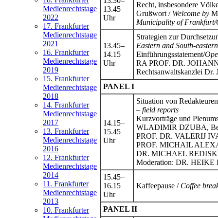
13.30–
Recht, insbesondere Völke
Medienrechtstage
13.45
Grußwort /
Welcome by
MA
2022
Uhr
Municipality of Frankfurt
17. Frankfurter
Medienrechtstage
Strategien zur Durchsetzun
2021
13.45–
Eastern and South-easter
16. Frankfurter
14.15
Einführungsstatement/
Ope
Medienrechtstage
Uhr
RA PROF. DR. JOHA
2019
Rechtsanwaltskanzlei Dr. 
15. Frankfurter
PANEL I
Medienrechtstage
2018
Situation von Redakteuren 
14. Frankfurter
– field reports
Medienrechtstage
Kurzvorträge und Plenums
2017
14.15–
WLADIMIR DZUBA, Belarus
13. Frankfurter
15.45
PROF. DR. VALERIJ IVAN
Medienrechtstage
Uhr
PROF. MICHAIL ALEXAND
2016
DR. MICHAEL REDISKE, Vo
12. Frankfurter
Moderation: DR. HEIKE D
Medienrechtstage
2014
15.45–
11. Frankfurter
16.15
Kaffeepause /
Coffee brea
Medienrechtstage
Uhr
2013
PANEL II
10. Frankfurter