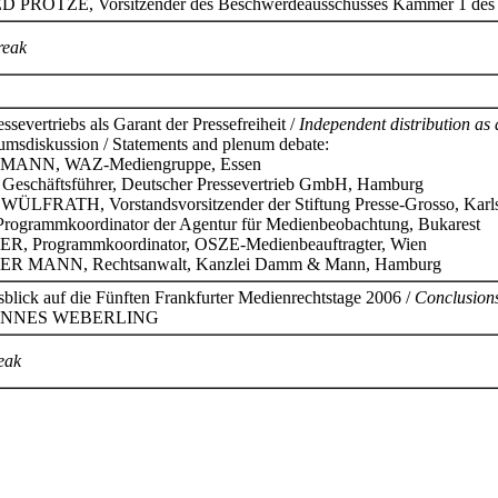
PROTZE, Vorsitzender des Beschwerdeausschusses Kammer 1 des D
reak
severtriebs als Garant der Pressefreiheit /
Independent distribution as 
umsdiskussion / Statements and plenum debate:
ANN, WAZ-Mediengruppe, Essen
chäftsführer, Deutscher Pressevertrieb GmbH, Hamburg
FRATH, Vorstandsvorsitzender der Stiftung Presse-Grosso, Karl
rammkoordinator der Agentur für Medienbeobachtung, Bukarest
Programmkoordinator, OSZE-Medienbeauftragter, Wien
GER MANN, Rechtsanwalt, Kanzlei Damm & Mann, Hamburg
lick auf die Fünften Frankfurter Medienrechtstage 2006 /
Conclusion
HANNES WEBERLING
eak