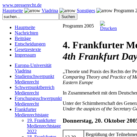
www.presserecht.de
Hauptseite
Viadrina
Sonstiges
Programm 
Programm 2005
Hauptseite
Nachrichten
Beiträge
4. Frankfurter M
Entscheidungen
Gesetzestexte
4th Frankfurt Da
Impressum
Europa-Universität
Viadrina
„Theorie und Praxis des Rechts der Pr
Studienschwerpunkt
Comparing Theory and Practice of Med
Medienrecht
Eastern Europe
Schwerpunktbereich
In Zusammenarbeit mit dem Deutschen 
Medienrecht
Forschungsschwerpunkt
Unter der Schirmherrschaft des Genera
Medienrecht
Under the auspices of the Secretary G
Frankfurter
Medienrechtstage
Donnerstag, 20. Oktober 200
19. Frankfurter
Medienrechtstage
2022
Begrüßung der Teilnehmer
18. Frankfurter