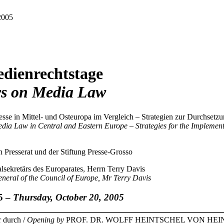
2005
edienrechtstage
ys on Media Law
esse in Mittel- und Osteuropa im Vergleich – Strategien zur Durchsetzu
ia Law in Central and Eastern Europe – Strategies for the Implement
Presserat und der Stiftung Presse-Grosso
lsekretärs des Europarates, Herrn Terry Davis
eneral of the Council of Europe, Mr Terry Davis
5 –
Thursday, October 20, 2005
 durch /
Opening by
PROF. DR. WOLFF HEINTSCHEL VON HEINEGG, Dek