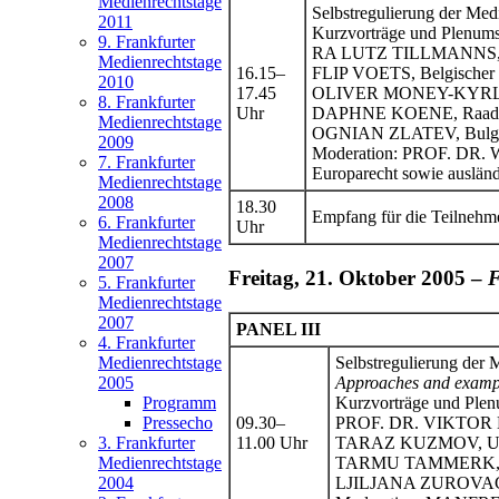
Medienrechtstage
Selbstregulierung der Medie
2011
Kurzvorträge und Plenums
9. Frankfurter
RA LUTZ TILLMANNS, Ges
Medienrechtstage
16.15–
FLIP VOETS, Belgischer P
2010
17.45
OLIVER MONEY-KYRLE, Int
8. Frankfurter
Uhr
DAPHNE KOENE, Raad voor
Medienrechtstage
OGNIAN ZLATEV, Bulgarisc
2009
Moderation: PROF. DR. W
7. Frankfurter
Europarecht sowie ausländ
Medienrechtstage
2008
18.30
Empfang für die Teilnehmer
6. Frankfurter
Uhr
Medienrechtstage
2007
Freitag, 21. Oktober 2005 –
F
5. Frankfurter
Medienrechtstage
2007
PANEL III
4. Frankfurter
Selbstregulierung der M
Medienrechtstage
Approaches and exampl
2005
Kurzvorträge und Plen
Programm
09.30–
PROF. DR. VIKTOR MO
Pressecho
11.00 Uhr
TARAZ KUZMOV, Ukrai
3. Frankfurter
TARMU TAMMERK, Estni
Medienrechtstage
LJILJANA ZUROVAC, Bo
2004