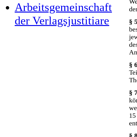
We
Arbeitsgemeinschaft
de
der Verlagsjustitiare
§ 
be
je
de
An
§ 
Te
Th
§ 
kö
we
15
en
§ 