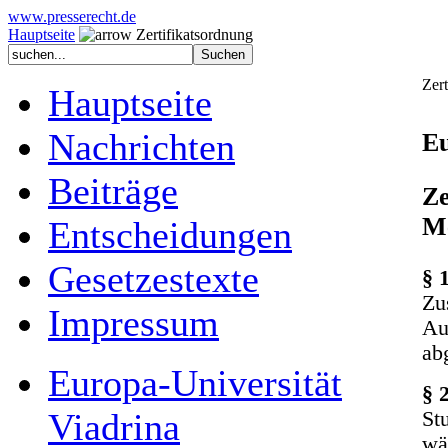
www.presserecht.de
Hauptseite
Zertifikatsordnung
Zert
Hauptseite
Nachrichten
Eu
Beiträge
Ze
Me
Entscheidungen
Gesetzestexte
§ 
Zu
Impressum
Au
ab
Europa-Universität
§ 
Viadrina
St
wä