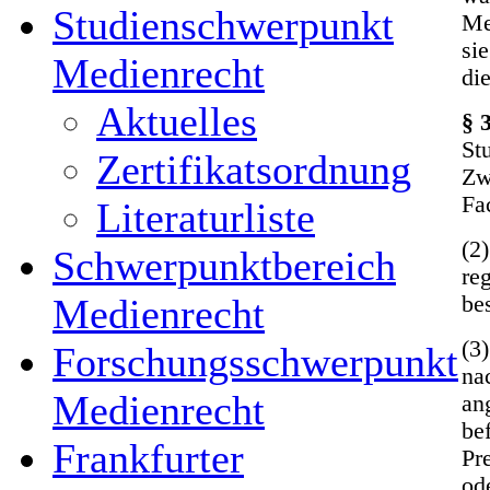
Studienschwerpunkt
Me
si
Medienrecht
di
Aktuelles
§ 
St
Zertifikatsordnung
Zw
Fa
Literaturliste
(2
Schwerpunktbereich
re
be
Medienrecht
(3
Forschungsschwerpunkt
na
Medienrecht
an
be
Frankfurter
Pr
od