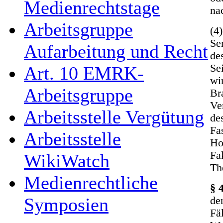
Medienrechtstage
na
Arbeitsgruppe
(4
Se
Aufarbeitung und Recht
de
Se
Art. 10 EMRK-
wi
Arbeitsgruppe
Br
Ve
Arbeitsstelle Vergütung
de
Fa
Arbeitsstelle
Ho
Fa
WikiWatch
Th
Medienrechtliche
§ 
Symposien
de
Fä