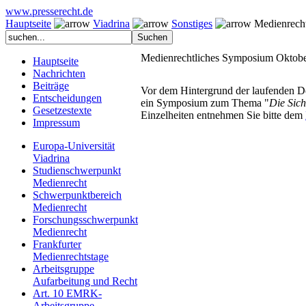
www.presserecht.de
Hauptseite
Viadrina
Sonstiges
Medienrecht
Medienrechtliches Symposium Oktob
Hauptseite
Nachrichten
Beiträge
Vor dem Hintergrund der laufenden De
Entscheidungen
ein Symposium zum Thema "
Die Sich
Gesetzestexte
Einzelheiten entnehmen Sie bitte dem
Impressum
Europa-Universität
Viadrina
Studienschwerpunkt
Medienrecht
Schwerpunktbereich
Medienrecht
Forschungsschwerpunkt
Medienrecht
Frankfurter
Medienrechtstage
Arbeitsgruppe
Aufarbeitung und Recht
Art. 10 EMRK-
Arbeitsgruppe