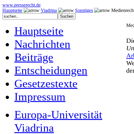
www.presserecht.de
Hauptseite
Viadrina
Sonstiges
Medienrecht
Med
Hauptseite
Di
Nachrichten
Un
Beiträge
Ar
We
Entscheidungen
d
Gesetzestexte
Impressum
Europa-Universität
Viadrina