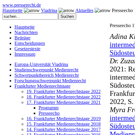
www.presserecht.de
Hauptseite
Viadrina
Aktuelles
Presseecho 1
Presseecho 1
Hauptseite
Nachrichten
Adina K
Beiträge
Entscheidungen
intermed
Gesetzestexte
Südoste
Impressum
Dr. Zuz
Europa-Universität Viadrina
2021: R
Studienschwerpunkt Medienrecht
Schwerpunktbereich Medienrecht
intermed
Forschungsschwerpunkt Medienrecht
Südosteu
Frankfurter Medienrechtstage
19. Frankfurter Medienrechtstage 2022
Frankfur
18. Frankfurter Medienrechtstage 2022
2022, S.
17. Frankfurter Medienrechtstage 2021
Programm
Myra Fr
Presseecho
intermed
16. Frankfurter Medienrechtstage 2019
15. Frankfurter Medienrechtstage 2018
Südosteu
14. Frankfurter Medienrechtstage 2017
Medienre
13. Frankfurter Medienrechtstage 2016