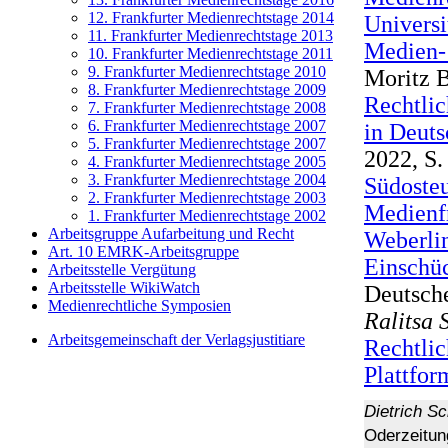
12. Frankfurter Medienrechtstage 2014
Universi
11. Frankfurter Medienrechtstage 2013
Medien-
10. Frankfurter Medienrechtstage 2011
9. Frankfurter Medienrechtstage 2010
Moritz 
8. Frankfurter Medienrechtstage 2009
Rechtli
7. Frankfurter Medienrechtstage 2008
6. Frankfurter Medienrechtstage 2007
in Deuts
5. Frankfurter Medienrechtstage 2007
2022, S.
4. Frankfurter Medienrechtstage 2005
3. Frankfurter Medienrechtstage 2004
Südosteu
2. Frankfurter Medienrechtstage 2003
Medienfr
1. Frankfurter Medienrechtstage 2002
Arbeitsgruppe Aufarbeitung und Recht
Weberlin
Art. 10 EMRK-Arbeitsgruppe
Einschü
Arbeitsstelle Vergütung
Arbeitsstelle WikiWatch
Deutsch
Medienrechtliche Symposien
Ralitsa 
Arbeitsgemeinschaft der Verlagsjustitiare
Rechtli
Plattfo
Dietrich S
Oderzeitun