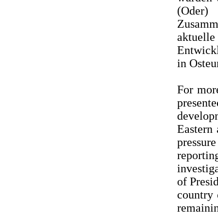
(Oder)
Zusamme
aktuell
Entwickl
in Osteur
For mor
present
develop
Eastern
pressure
report
investig
of Presi
country 
remaini