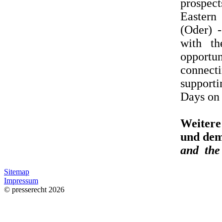
prospect
Eastern
(Oder) 
with t
opportun
connect
support
Days on
Weitere
und de
and th
Sitemap
Impressum
© presserecht 2026