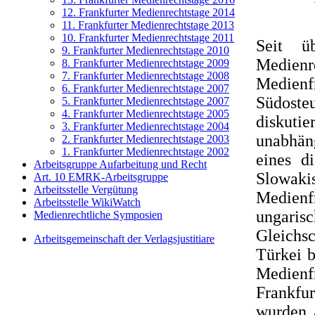
12. Frankfurter Medienrechtstage 2014
11. Frankfurter Medienrechtstage 2013
10. Frankfurter Medienrechtstage 2011
Seit ü
9. Frankfurter Medienrechtstage 2010
Medienr
8. Frankfurter Medienrechtstage 2009
7. Frankfurter Medienrechtstage 2008
Medienf
6. Frankfurter Medienrechtstage 2007
Südosteu
5. Frankfurter Medienrechtstage 2007
4. Frankfurter Medienrechtstage 2005
diskutie
3. Frankfurter Medienrechtstage 2004
unabhän
2. Frankfurter Medienrechtstage 2003
1. Frankfurter Medienrechtstage 2002
eines d
Arbeitsgruppe Aufarbeitung und Recht
Slowak
Art. 10 EMRK-Arbeitsgruppe
Arbeitsstelle Vergütung
Medienf
Arbeitsstelle WikiWatch
ungari
Medienrechtliche Symposien
Gleichs
Arbeitsgemeinschaft der Verlagsjustitiare
Türkei b
Medienf
Frankfu
wurden 