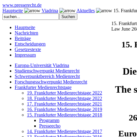
www.presserecht.de
Hauptseite
Viadrina
Aktuelles
15. Frankfur
15. Frankfur
Hauptseite
Law June 26t
Nachrichten
Beiträge
15. 
Entscheidungen
Gesetzestexte
Impressum
Europa-Universität Viadrina
Die
Studienschwerpunkt Medienrecht
Schwerpunktbereich Medienrecht
Forschungsschwerpunkt Medienrecht
The s
Frankfurter Medienrechtstage
19. Frankfurter Medienrechtstage 2022
18. Frankfurter Medienrechtstage 2022
17. Frankfurter Medienrechtstage 2021
16. Frankfurter Medienrechtstage 2019
15. Frankfurter Medienrechtstage 2018
26
Programm
Presseecho
14. Frankfurter Medienrechtstage 2017
Euro
13. Frankfurter Medienrechtstage 2016