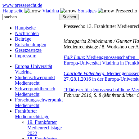
www.presserecht.de
Hauptseite
Viadrina
Sonstiges
Presseecho 1
Presseecho 13. Frankfurter Medienrec
Hauptseite
Nachrichten
Beiträge
Maragarita Zimbelmann / Gunnar H
Entscheidungen
Medienrechtstage / 8. Workshop der A
Gesetzestexte
Impressum
Falk Laue
: Mediengenossenschaften –
Europa-Universität Viadrina in Fran
Europa-Universität
Viadrina
Charlotte Vollenberg
: Mediengenossen
Studienschwerpunkt
27./28.1.2016 in der Europa-Universit
Medienrecht
Schwerpunktbereich
"Plädoyer für genossenschaftliche Me
Medienrecht
Februar 2016, S. 8 (Mit freundliche
Forschungsschwerpunkt
Medienrecht
Frankfurter
Medienrechtstage
19. Frankfurter
Medienrechtstage
2022
18. Frankfurter