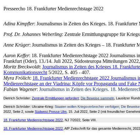
Presseecho 18. Frankfurter Medienrechtstage 2022
Adina Kimpfler
: Journalismus in Zeiten des Krieges. 18. Frankfurte
Prof. Dr. Johannes Weberling
: Zentrale Ermittlungsgruppe für Krie
Anne Krüger
: Journalismus in Zeiten des Krieges – 18. Frankfurter
Aaron Keffer
: 18. Frankfurter Medienrechtstage 2022 Journalismus in
Frankfurt (Oder), 13./14. Juli 2022, Südosteuropa Mitteilungen 2022,
Moritz
Breckwoldt
:
Journalismus in Zeiten des Krieges 18. Frankfurt
Kommunikationsrecht
5/2022, S. 405 - 407.
Myra Frölich
:
18. Frankfurter Medienrechtstage 2022 Journalismus i
Medienrechtstage an der Viadrina: Köpfe vor Propaganda und Fake N
Fabian Wagener
:
Journalismus in Zeiten des Krieges. 18. Medienrech
Dietrich Schröder:
Zentrale Ermittlungen gefordert
;
Die Beweise sammeln
, Lausitzer Rund
Dietrich Schröder
: Ukraine-Krieg:
Staaten wollen Kriegsverbrecher verfolgen; Die Beweise
2022, Seite 2, sowie
Südwest Presse Ulm
, 15. Juli 2022, Seite 2 (mit freundlicher Geneh
18. Frankfurter Medienrechtstage 2022
, NJ 7/2022, Seite VIII.
18. Frankfurter Medienrechtstage 2022
, AfP Zeitschrift für das gesamte Medienrecht, 2022