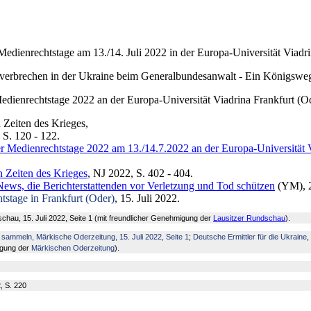
r Medienrechtstage am 13./14. Juli 2022 in der Europa-Universität Viad
gsverbrechen in der Ukraine beim Generalbundesanwalt - Ein Königsweg
 Medienrechtstage 2022 an der Europa-Universität Viadrina Frankfurt (O
 Zeiten des Krieges,
 S. 120 - 122.
er Medienrechtstage 2022 am 13./14.7.2022 an der Europa-Universität 
n Zeiten des Krieges
, NJ 2022, S. 402 - 404.
ews, die Berichterstattenden vor Verletzung und Tod schützen
(YM), 2
tstage in Frankfurt (Oder)
, 15. Juli 2022.
schau, 15. Juli 2022, Seite 1 (mit freundlicher Genehmigung der
Lausitzer Rundschau
).
 sammeln, Märkische Oderzeitung, 15. Juli 2022, Seite 1
;
Deutsche Ermittler für die Ukraine
,
migung der
Märkischen Oderzeitung
).
, S. 220