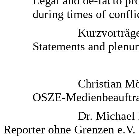
Legal and de-facto pro
during times of confli
Kurzvorträge und P
Statements and plenu
Christian Möller, P
OSZE-Medienbeauftra
Dr. Michael Rediske
Reporter ohne Grenzen e.V. 