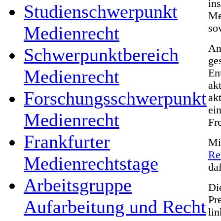
in
Studienschwerpunkt
Me
so
Medienrecht
An
Schwerpunktbereich
ge
Medienrecht
En
ak
Forschungsschwerpunkt
ak
ei
Medienrecht
Fr
Frankfurter
Mi
Re
Medienrechtstage
da
Arbeitsgruppe
Di
Pr
Aufarbeitung und Recht
lin