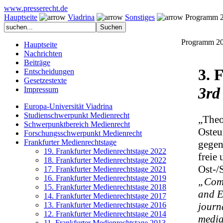
www.presserecht.de
Hauptseite
Viadrina
Sonstiges
Programm 
Programm 2
Hauptseite
Nachrichten
Beiträge
3. 
Entscheidungen
Gesetzestexte
3rd
Impressum
Europa-Universität Viadrina
Studienschwerpunkt Medienrecht
„Theo
Schwerpunktbereich Medienrecht
Osteu
Forschungsschwerpunkt Medienrecht
Frankfurter Medienrechtstage
gegen
19. Frankfurter Medienrechtstage 2022
freie
18. Frankfurter Medienrechtstage 2022
Ost-/
17. Frankfurter Medienrechtstage 2021
16. Frankfurter Medienrechtstage 2019
„Comp
15. Frankfurter Medienrechtstage 2018
and E
14. Frankfurter Medienrechtstage 2017
journ
13. Frankfurter Medienrechtstage 2016
12. Frankfurter Medienrechtstage 2014
media
11. Frankfurter Medienrechtstage 2013