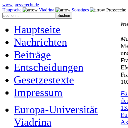
www.presserecht.de
Hauptseite
Viadrina
Sonstiges
Presseecho 1
Pre
Hauptseite
Ma
Nachrichten
Me
Beiträge
un
Fr
Entscheidungen
EM
Fr
Gesetzestexte
10
Impressum
Fa
de
Europa-Universität
13
Eu
Viadrina
Ak