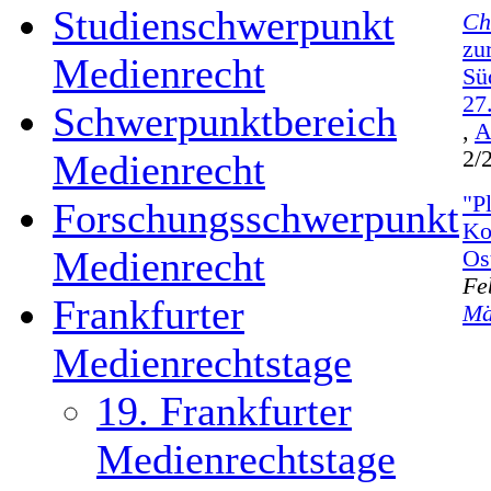
Studienschwerpunkt
Ch
zu
Medienrecht
Sü
27
Schwerpunktbereich
,
A
2/
Medienrecht
"P
Forschungsschwerpunkt
Ko
Medienrecht
Os
Fe
Frankfurter
Mä
Medienrechtstage
19. Frankfurter
Medienrechtstage