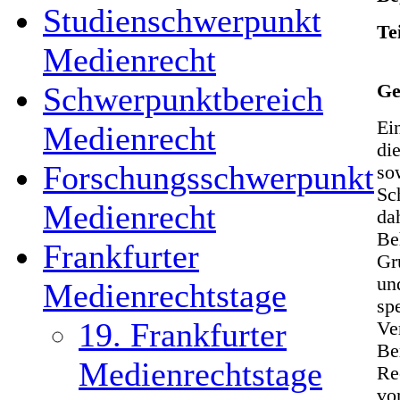
Studienschwerpunkt
Te
Medienrecht
Schwerpunktbereich
Ge
Ei
Medienrecht
di
Forschungsschwerpunkt
so
Sc
Medienrecht
da
Be
Frankfurter
Gr
un
Medienrechtstage
sp
19. Frankfurter
Ve
Be
Medienrechtstage
Re
vo