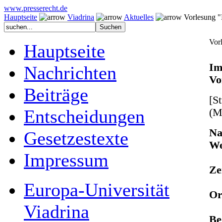
www.presserecht.de
Hauptseite
Viadrina
Aktuelles
Vorlesung "E
Vor
Hauptseite
Im
Nachrichten
Vo
Beiträge
[S
Entscheidungen
(M
Na
Gesetzestexte
We
Impressum
Ze
Europa-Universität
Or
Viadrina
Be