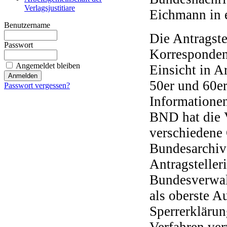
Verlagsjustitiare
Eichmann in e
Benutzername
Die Antragstel
Passwort
Korresponden
Angemeldet bleiben
Einsicht in A
50er und 60er
Passwort vergessen?
Informatione
BND hat die 
verschiedene
Bundesarchivg
Antragsteller
Bundesverwal
als oberste A
Sperrerklärun
Verfahren ver