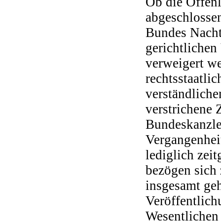
Ob die Offen
abgeschlosse
Bundes Nachte
gerichtliche
verweigert we
rechtsstaatli
verständliche
verstrichene 
Bundeskanzle
Vergangenheit
lediglich zei
bezögen sich 
insgesamt ge
Veröffentlich
Wesentlichen 