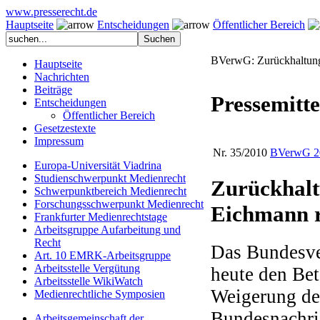
www.presserecht.de
Hauptseite
Entscheidungen
Öffentlicher Bereich
BVerwG: Zurückhaltung
Hauptseite
Nachrichten
Beiträge
Pressemitte
Entscheidungen
Öffentlicher Bereich
Gesetzestexte
Impressum
Nr. 35/2010
BVerwG 20
Europa-Universität Viadrina
Studienschwerpunkt Medienrecht
Zurückhalt
Schwerpunktbereich Medienrecht
Forschungsschwerpunkt Medienrecht
Eichmann r
Frankfurter Medienrechtstage
Arbeitsgruppe Aufarbeitung und
Recht
Das Bundesver
Art. 10 EMRK-Arbeitsgruppe
Arbeitsstelle Vergütung
heute den Bet
Arbeitsstelle WikiWatch
Weigerung de
Medienrechtliche Symposien
Bundesnachri
Arbeitsgemeinschaft der