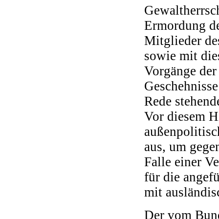
Gewaltherrsch
Ermordung der
Mitglieder d
sowie mit di
Vorgänge der
Geschehnisse 
Rede stehende
Vor diesem Hi
außenpolitisc
aus, um gege
Falle einer V
für die ange
mit ausländis
Der vom Bund