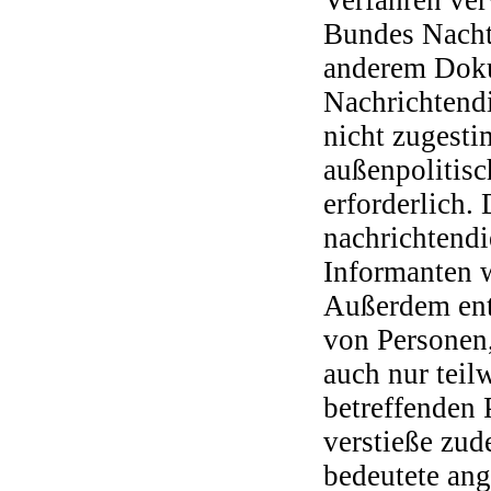
Bundes Nachte
anderem Doku
Nachrichtendi
nicht zugesti
außenpolitisc
erforderlich.
nachrichtendi
Informanten 
Außerdem enth
von Personen,
auch nur tei
betreffenden 
verstieße zu
bedeutete ang