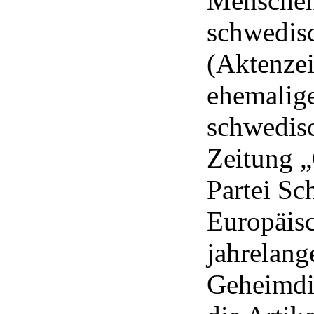
Menschenr
schwedis
(Aktenzei
ehemalige
schwedisc
Zeitung „
Partei S
Europäisc
jahrelang
Geheimdie