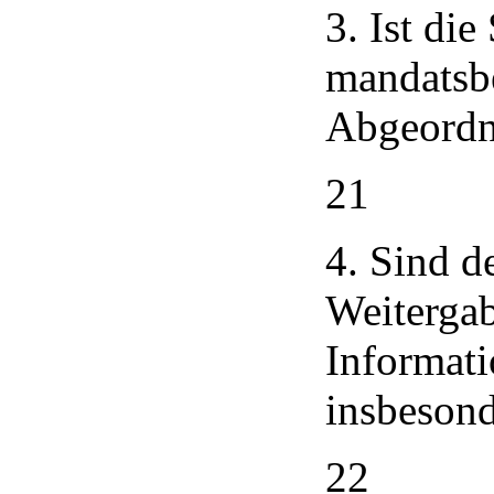
3. Ist di
mandatsb
Abgeordne
21
4. Sind d
Weiterga
Informati
insbesond
22