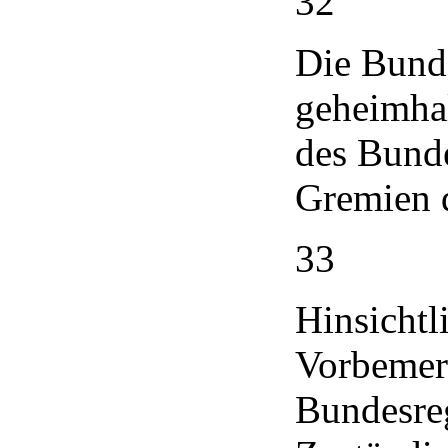
32
Die Bunde
geheimhal
des Bunde
Gremien 
33
Hinsichtli
Vorbemerk
Bundesreg