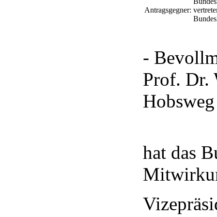
Bundesr
Antragsgegner:
vertret
Bundesk
- Bevollm
Prof. Dr.
Hobsweg 
hat das B
Mitwirkun
Vizepräsi