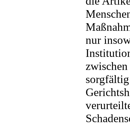
die Artik
Menschen
Maßnahme
nur insow
Instituti
zwischen 
sorgfälti
Gerichtsh
verurteil
Schadense