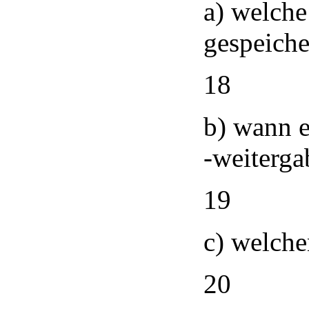
a) welch
gespeiche
18
b) wann e
-weiterga
19
c) welche
20