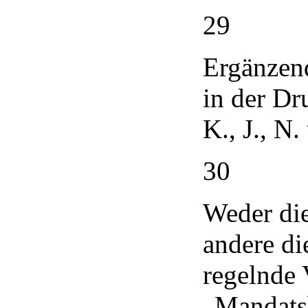
29
Ergänzend
in der Dr
K., J., N
30
Weder di
andere di
regelnde 
„Mandats