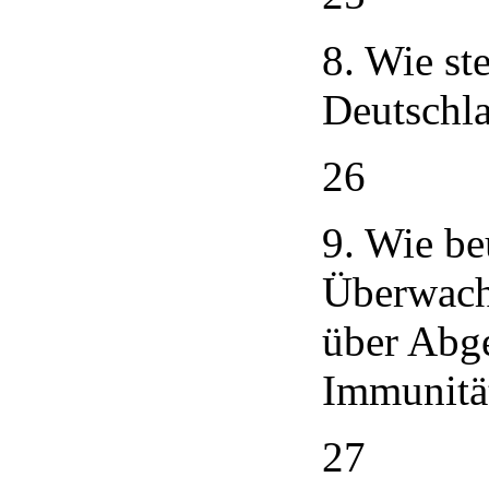
8. Wie st
Deutschla
26
9. Wie be
Überwach
über Abg
Immunität
27