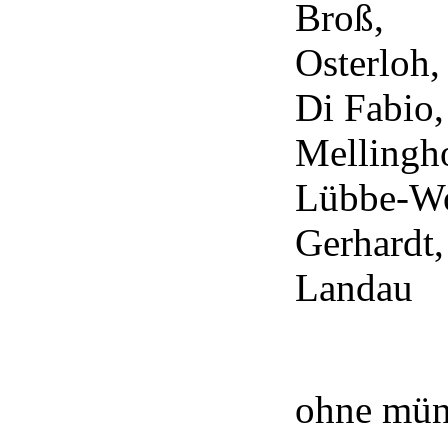
Broß,
Osterloh,
Di Fabio,
Mellingho
Lübbe-Wo
Gerhardt,
Landau
ohne münd