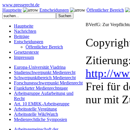
www.presserecht.de
Hauptseite
Entscheidungen
Öffentlicher Bereich
BVerfG: Zur Verpflicht
Hauptseite
Nachrichten
Beiträge
Copyrigh
Entscheidungen
Öffentlicher Bereich
Gesetzestexte
Zitierung
Impressum
Europa-Universität Viadrina
http://w
Studienschwerpunkt Medienrecht
Schwerpunktbereich Medienrecht
Frei für 
Forschungsschwerpunkt Medienrecht
Frankfurter Medienrechtstage
Arbeitsgruppe Aufarbeitung und
nur mit Z
Recht
Art. 10 EMRK-Arbeitsgruppe
Arbeitsstelle Vergütung
Arbeitsstelle WikiWatch
Medienrechtliche Symposien
Arbeitsgemeinschaft der