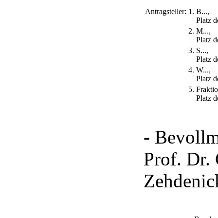
Antragsteller:
1.
B...,
Platz d
2.
M...,
Platz d
3.
S...,
Platz d
4.
W...,
Platz d
5.
Frakti
Platz d
- Bevollm
Prof. Dr.
Zehdenick