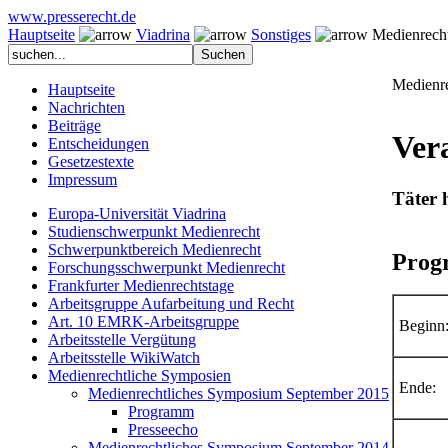
www.presserecht.de
Hauptseite
Viadrina
Sonstiges
Medienrecht
Medienr
Hauptseite
Nachrichten
Beiträge
Ver
Entscheidungen
Gesetzestexte
Impressum
Täter 
Europa-Universität Viadrina
Studienschwerpunkt Medienrecht
Schwerpunktbereich Medienrecht
Prog
Forschungsschwerpunkt Medienrecht
Frankfurter Medienrechtstage
Arbeitsgruppe Aufarbeitung und Recht
Art. 10 EMRK-Arbeitsgruppe
Beginn
Arbeitsstelle Vergütung
Arbeitsstelle WikiWatch
Medienrechtliche Symposien
Ende:
Medienrechtliches Symposium September 2015
Programm
Presseecho
Medienrechtliches Symposium September 2014