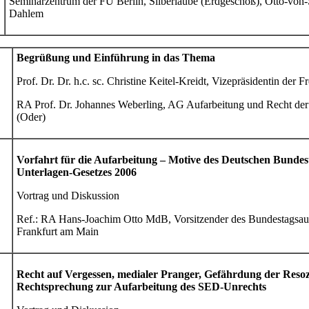
Seminarzentrum der FU Berlin, Silberlaube (Erdgeschoß), Otto-von-
Dahlem
Begrüßung und Einführung in das Thema
Prof. Dr. Dr. h.c. sc. Christine Keitel-Kreidt, Vizepräsidentin der F
RA Prof. Dr. Johannes Weberling, AG Aufarbeitung und Recht der 
(Oder)
Vorfahrt für die Aufarbeitung – Motive des Deutschen Bundestag
Unterlagen-Gesetzes 2006
Vortrag und Diskussion
Ref.: RA Hans-Joachim Otto MdB, Vorsitzender des Bundestagsaus
Frankfurt am Main
Recht auf Vergessen, medialer Pranger, Gefährdung der Resoz
Rechtsprechung zur Aufarbeitung des SED-Unrechts