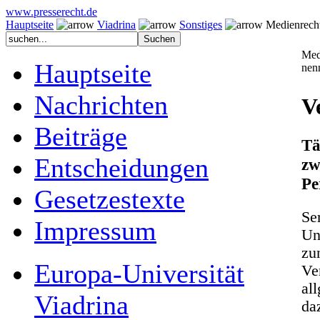
www.presserecht.de
Hauptseite
Viadrina
Sonstiges
Medienrecht
Med
Hauptseite
nen
Nachrichten
V
Beiträge
Tä
Entscheidungen
z
Pe
Gesetzestexte
Se
Impressum
Un
zu
Europa-Universität
Ve
al
Viadrina
da