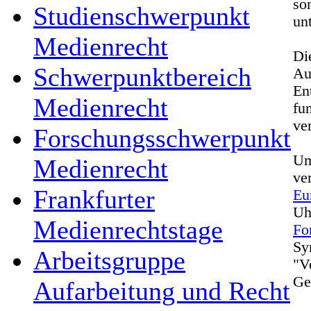
so
Studienschwerpunkt
un
Medienrecht
Di
Schwerpunktbereich
Au
En
Medienrecht
fu
ve
Forschungsschwerpunkt
Um
Medienrecht
ve
Frankfurter
Eu
Uh
Medienrechtstage
Fo
Sy
Arbeitsgruppe
"V
Ge
Aufarbeitung und Recht