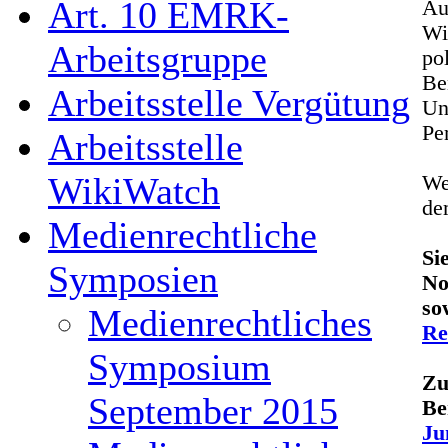
Art. 10 EMRK-
Au
W
Arbeitsgruppe
po
Be
Arbeitsstelle Vergütung
Un
Per
Arbeitsstelle
WikiWatch
We
d
Medienrechtliche
Si
Symposien
No
so
Medienrechtliches
Re
Symposium
Zu
September 2015
Be
Ju