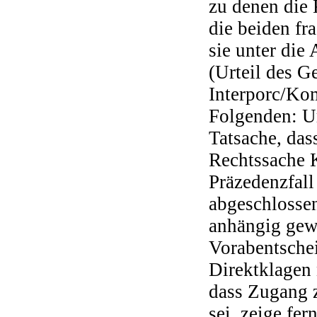
zu denen die 
die beiden fra
sie unter di
(Urteil des G
Interporc/Kom
Folgenden: Ur
Tatsache, das
Rechtssache K
Präzedenzfall
abgeschlosse
anhängig gewe
Vorabentschei
Direktklagen 
dass Zugang 
sei, zeige fe