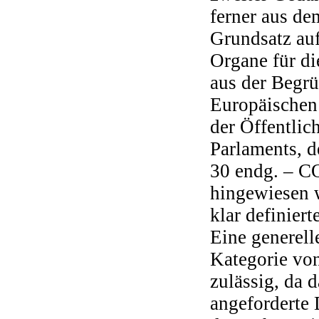
ferner aus de
Grundsatz auf
Organe für di
aus der Begrü
Europäischen
der Öffentli
Parlaments, 
30 endg. – CO
hingewiesen 
klar definier
Eine generell
Kategorie vo
zulässig, da d
angeforderte