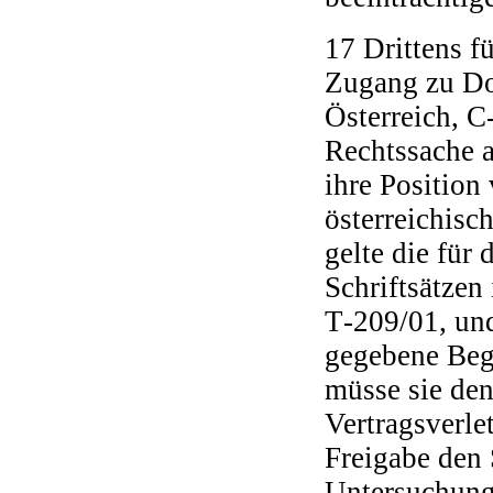
17 Drittens f
Zugang zu Do
Österreich, C
Rechtssache a
ihre Position
österreichisc
gelte die für
Schriftsätze
T‑209/01, un
gegebene Beg
müsse sie de
Vertragsverle
Freigabe den
Untersuchungs