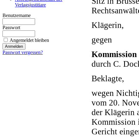
Sitz in Brüss
Verlagsjustitiare
Rechtsanwälte
Benutzername
Klägerin,
Passwort
gegen
Angemeldet bleiben
Passwort vergessen?
Kommission 
durch C. Dock
Beklagte,
wegen Nichti
vom 20. Nove
der Klägerin 
Kommission i
Gericht einger