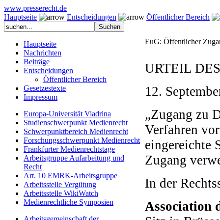
www.presserecht.de
Hauptseite
Entscheidungen
Öffentlicher Bereich
EuG: Öffentlicher Zuga
Hauptseite
Nachrichten
Beiträge
URTEIL DES
Entscheidungen
Öffentlicher Bereich
Gesetzestexte
12. Septembe
Impressum
„Zugang zu D
Europa-Universität Viadrina
Studienschwerpunkt Medienrecht
Verfahren vo
Schwerpunktbereich Medienrecht
Forschungsschwerpunkt Medienrecht
eingereichte 
Frankfurter Medienrechtstage
Zugang verwe
Arbeitsgruppe Aufarbeitung und
Recht
Art. 10 EMRK-Arbeitsgruppe
In der Rechts
Arbeitsstelle Vergütung
Arbeitsstelle WikiWatch
Medienrechtliche Symposien
Association 
Arbeitsgemeinschaft der