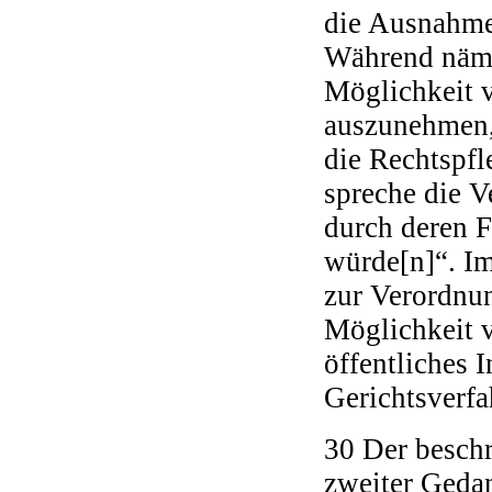
die Ausnahme
Während näml
Möglichkeit 
auszunehmen,
die Rechtspfl
spreche die 
durch deren F
würde[n]“. I
zur Verordnu
Möglichkeit 
öffentliches 
Gerichtsverf
30 Der besch
zweiter Geda