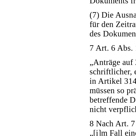
Dokuments fr
(7) Die Ausn
für den Zeitr
des Dokuments
7 Art. 6 Abs.
„Anträge auf
schriftlicher,
in Artikel 31
müssen so prä
betreffende D
nicht verpfli
8 Nach Art. 
„[i]m Fall ei