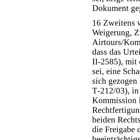
Dokument gep
16 Zweitens 
Weigerung, Z
Airtours/Kom
dass das Urte
II‑2585), mi
sei, eine Sc
sich gezogen
T‑212/03), i
Kommission i
Rechtfertigun
beiden Rechts
die Freigabe 
beeinträchtig