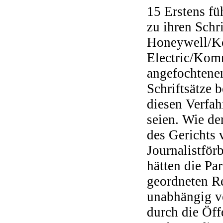
15 Erstens f
zu ihren Schr
Honeywell/Ko
Electric/Komm
angefochtenen
Schriftsätze b
diesen Verfah
seien. Wie de
des Gerichts 
Journalistför
hätten die Pa
geordneten Re
unabhängig v
durch die Öff