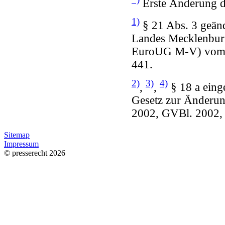
Erste Änderung d
1)
§ 21 Abs. 3 geänd
Landes Mecklenbur
EuroUG M-V) vom 2
441.
2)
3)
4)
,
,
§ 18 a einge
Gesetz zur Änderun
2002, GVBl. 2002, N
Sitemap
Impressum
© presserecht 2026