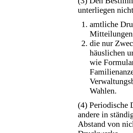
(3) Den Bestimm
unterliegen nich
amtliche Dru
Mitteilungen
die nur Zwec
häuslichen u
wie Formular
Familienanze
Verwaltungsb
Wahlen.
(4) Periodische 
andere in ständ
Abstand von nic