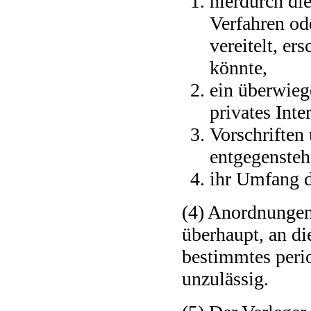
hierdurch d
Verfahren od
vereitelt, er
könnte,
ein überwieg
privates Inte
Vorschriften
entgegensteh
ihr Umfang d
(4) Anordnungen,
überhaupt, an di
bestimmtes peri
unzulässig.