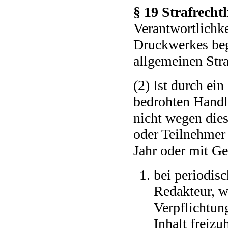
§ 19 Strafrecht
Verantwortlichke
Druckwerkes beg
allgemeinen Stra
(2) Ist durch ei
bedrohten Handlu
nicht wegen dies
oder Teilnehmer s
Jahr oder mit Gel
bei periodis
Redakteur, we
Verpflichtun
Inhalt freizu