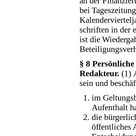
an der Finanzier
bei Tageszeitun
Kalenderviertelj
schriften in der
ist die Wiederga
Beteiligungsverh
§ 8 Persönlich
Redakteur.
(1) 
sein und beschäf
im Geltungsb
Aufenthalt ha
die bürgerlic
öffentliches 