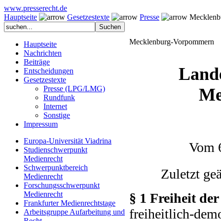
www.presserecht.de
Hauptseite
Gesetzestexte
Presse
Mecklenb
Mecklenburg-Vorpommern
Hauptseite
Nachrichten
Beiträge
Lande
Entscheidungen
Gesetzestexte
Presse (LPG/LMG)
Me
Rundfunk
Internet
Sonstige
Impressum
Europa-Universität Viadrina
Vom 6
Studienschwerpunkt
Medienrecht
Schwerpunktbereich
Zuletzt ge
Medienrecht
Forschungsschwerpunkt
Medienrecht
§ 1 Freiheit der
Frankfurter Medienrechtstage
freiheitlich-de
Arbeitsgruppe Aufarbeitung und
Recht