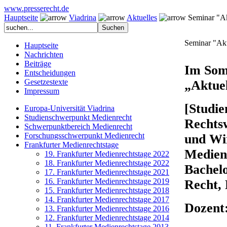
www.presserecht.de
Hauptseite
Viadrina
Aktuelles
Seminar "Akt
Seminar "Akt
Hauptseite
Nachrichten
Beiträge
Im Som
Entscheidungen
Gesetzestexte
„Aktuel
Impressum
[Studi
Europa-Universität Viadrina
Studienschwerpunkt Medienrecht
Rechts
Schwerpunktbereich Medienrecht
Forschungsschwerpunkt Medienrecht
und Wi
Frankfurter Medienrechtstage
Medien
19. Frankfurter Medienrechtstage 2022
18. Frankfurter Medienrechtstage 2022
Bachelo
17. Frankfurter Medienrechtstage 2021
16. Frankfurter Medienrechtstage 2019
Recht, 
15. Frankfurter Medienrechtstage 2018
14. Frankfurter Medienrechtstage 2017
Dozent
13. Frankfurter Medienrechtstage 2016
12. Frankfurter Medienrechtstage 2014
11. Frankfurter Medienrechtstage 2013