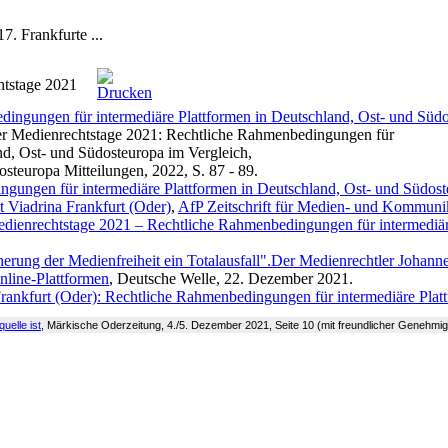
7. Frankfurte ...
htstage 2021
dingungen für intermediäre Plattformen in Deutschland, Ost- und Sü
ter Medienrechtstage 2021: Rechtliche Rahmenbedingungen für
nd, Ost- und Südosteuropa im Vergleich,
osteuropa Mitteilungen, 2022, S. 87 - 89.
gungen für intermediäre Plattformen in Deutschland, Ost- und Südost
t Viadrina Frankfurt (Oder)
,
AfP Zeitschrift für Medien- und Kommunik
edienrechtstage 2021 – Rechtliche Rahmenbedingungen für intermediär
herung der Medienfreiheit ein Totalausfall".Der Medienrechtler Johann
line-Plattformen
, Deutsche Welle, 22. Dezember 2021.
rankfurt (Oder): Rechtliche Rahmenbedingungen für intermediäre Pla
uelle ist
, Märkische Oderzeitung, 4./5. Dezember 2021, Seite 10 (mit freundlicher Genehmi