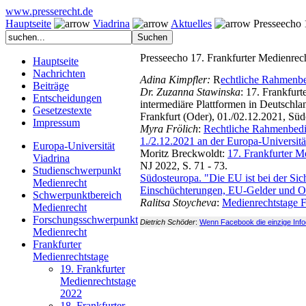
www.presserecht.de
Hauptseite
Viadrina
Aktuelles
Presseecho 1
Presseecho 17. Frankfurter Medienrec
Hauptseite
Nachrichten
Adina Kimpfler:
R
echtliche Rahmenbe
Beiträge
Dr. Zuzanna Stawinska
: 17. Frankfur
Entscheidungen
intermediäre Plattformen in Deutschla
Gesetzestexte
Frankfurt (Oder), 01./02.12.2021, Süd
Impressum
Myra Frölich
:
Rechtliche Rahmenbedin
1./2.12.2021 an der Europa-Universitä
Europa-Universität
Moritz Breckwoldt:
17. Frankfurter M
Viadrina
NJ 2022, S. 71 - 73.
Studienschwerpunkt
Südosteuropa. "Die EU ist bei der Sic
Medienrecht
Einschüchterungen, EU-Gelder und On
Schwerpunktbereich
Ralitsa Stoycheva
:
Medienrechtstage F
Medienrecht
Forschungsschwerpunkt
Dietrich Schöder
:
Wenn Facebook die einzige Infoq
Medienrecht
Frankfurter
Medienrechtstage
19. Frankfurter
Medienrechtstage
2022
18. Frankfurter