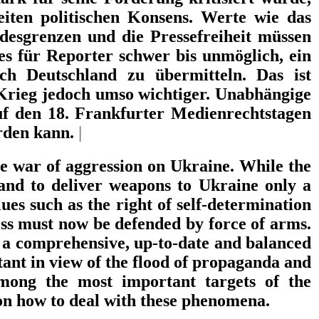
eiten politischen Konsens. Werte wie das
desgrenzen und die Pressefreiheit müssen
es für Reporter schwer bis unmöglich, ein
ch Deutschland zu übermitteln. Das ist
Krieg jedoch umso wichtiger. Unabhängige
uf den 18. Frankfurter Medienrechtstagen
rden kann.
|
he war of aggression on Ukraine. While the
and to deliver weapons to Ukraine only a
lues such as the right of self-determination
ress must now be defended by force of arms.
vey a comprehensive, up-to-date and balanced
tant in view of the flood of propaganda and
mong the most important targets of the
on how to deal with these phenomena.