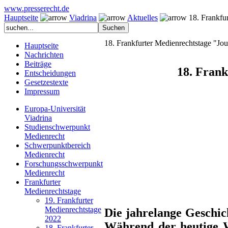
www.presserecht.de
Hauptseite
Viadrina
Aktuelles
18. Frankfur
18. Frankfurter Medienrechtstage "Jou
Hauptseite
Nachrichten
Beiträge
18. Fran
Entscheidungen
Gesetzestexte
Impressum
Europa-Universität
Viadrina
Studienschwerpunkt
Medienrecht
Schwerpunktbereich
Medienrecht
Forschungsschwerpunkt
Medienrecht
Frankfurter
Medienrechtstage
19. Frankfurter
Medienrechtstage
Die jahrelange Geschich
2022
Während der heutige Wi
18. Frankfurter