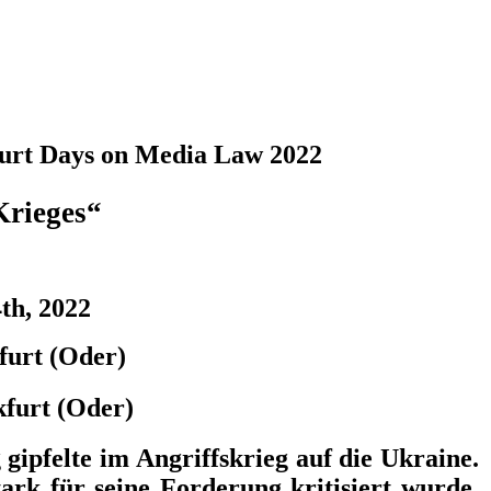
urt Days on Media Law 202
2
Krieges“
th, 2022
furt (Oder)
kfurt (Oder)
gipfelte im Angriffskrieg auf die Ukraine.
rk für seine Forderung kritisiert wurde,