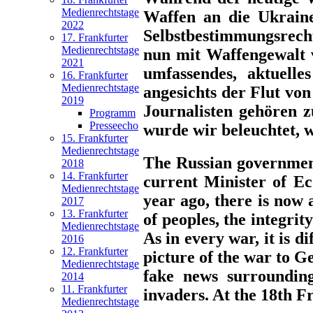
Medienrechtstage
Waffen an die Ukraine
2022
Selbstbestimmungsrech
17. Frankfurter
Medienrechtstage
nun mit Waffengewalt v
2021
umfassendes, aktuell
16. Frankfurter
Medienrechtstage
angesichts der Flut v
2019
Journalisten gehören z
Programm
Presseecho
wurde wir beleuchtet,
15. Frankfurter
Medienrechtstage
The Russian government'
2018
14. Frankfurter
current Minister of Ec
Medienrechtstage
year ago, there is now 
2017
13. Frankfurter
of peoples, the integri
Medienrechtstage
As in every war, it is 
2016
12. Frankfurter
picture of the war to G
Medienrechtstage
fake news surrounding
2014
11. Frankfurter
invaders. At the 18th 
Medienrechtstage