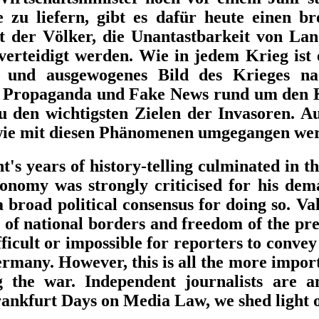
 zu liefern, gibt es dafür heute einen br
t der Völker, die Unantastbarkeit von Lan
erteidigt werden. Wie in jedem Krieg ist 
es und ausgewogenes Bild des Krieges na
on Propaganda und Fake News rund um den 
u den wichtigsten Zielen der Invasoren. A
 wie mit diesen Phänomenen umgegangen we
s years of history-telling culminated in t
onomy was strongly criticised for his dem
a broad political consensus for doing so. Va
ty of national borders and freedom of the p
difficult or impossible for reporters to con
ermany. However, this is all the more impor
 the war. Independent journalists are a
Frankfurt Days on Media Law, we shed light 