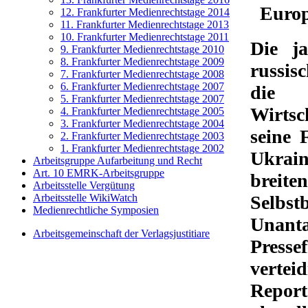
Europ
12. Frankfurter Medienrechtstage 2014
11. Frankfurter Medienrechtstage 2013
10. Frankfurter Medienrechtstage 2011
Die ja
9. Frankfurter Medienrechtstage 2010
8. Frankfurter Medienrechtstage 2009
russis
7. Frankfurter Medienrechtstage 2008
6. Frankfurter Medienrechtstage 2007
die 
5. Frankfurter Medienrechtstage 2007
Wirtsc
4. Frankfurter Medienrechtstage 2005
3. Frankfurter Medienrechtstage 2004
seine 
2. Frankfurter Medienrechtstage 2003
1. Frankfurter Medienrechtstage 2002
Ukrain
Arbeitsgruppe Aufarbeitung und Recht
Art. 10 EMRK-Arbeitsgruppe
breite
Arbeitsstelle Vergütung
Arbeitsstelle WikiWatch
Selbs
Medienrechtliche Symposien
Unant
Arbeitsgemeinschaft der Verlagsjustitiare
Press
vertei
Report