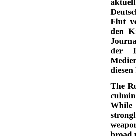
aktuel
Deutsc
Flut 
den Kr
Journa
der I
Medien
diesen
The Ru
culmin
While
strong
weapon
broad p