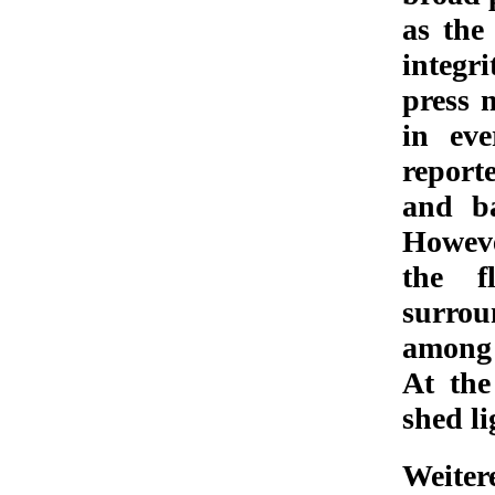
as the
integr
press 
in eve
report
and b
Howeve
the f
surrou
among 
At th
shed l
Weiter