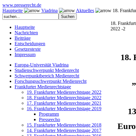
www.presserecht.de
Hauptseite
Viadrina
Aktuelles
18. Frankfur
18. Frankfurt
Hauptseite
2022 -2
Nachrichten
Beiträge
Entscheidungen
Gesetzestexte
Impressum
18.
Europa-Universität Viadrina
Studienschwerpunkt Medienrecht
Schwerpunktbereich Medienrecht
„
Forschungsschwerpunkt Medienrecht
Frankfurter Medienrechtstage
19. Frankfurter Medienrechtstage 2022
18. Frankfurter Medienrechtstage 2022
17. Frankfurter Medienrechtstage 2021
16. Frankfurter Medienrechtstage 2019
13
Programm
Presseecho
Euro
15. Frankfurter Medienrechtstage 2018
14. Frankfurter Medienrechtstage 2017
13. Frankfurter Medienrechtstage 2016