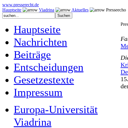
www.presserecht.de
Hauptseite
Viadrina
Aktuelles
Presseecho
Pre
Hauptseite
Fa
Nachrichten
Me
Beiträge
Di
Entscheidungen
Kr
De
Gesetzestexte
15
de
Impressum
Europa-Universität
Viadrina