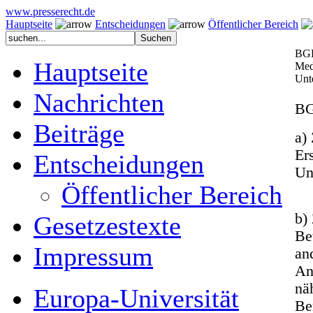
www.presserecht.de
Hauptseite
Entscheidungen
Öffentlicher Bereich
BGH
Hauptseite
Med
Unt
Nachrichten
BG
Beiträge
a)
Er
Entscheidungen
Un
Öffentlicher Bereich
b)
Gesetzestexte
Be
Impressum
an
An
näh
Europa-Universität
Be