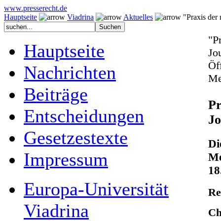
www.presserecht.de
Hauptseite
Viadrina
Aktuelles
"Praxis der m
"P
Hauptseite
Jo
Öf
Nachrichten
Me
Beiträge
Pr
Entscheidungen
Jo
Gesetzestexte
Di
Impressum
Me
18
Europa-Universität
Re
Viadrina
Ch