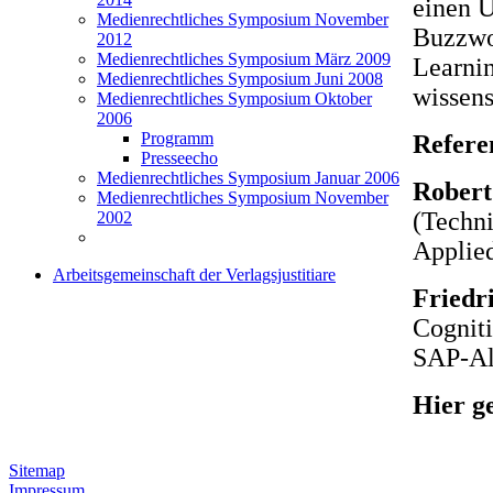
einen Ü
Medienrechtliches Symposium November
Buzzwor
2012
Medienrechtliches Symposium März 2009
Learnin
Medienrechtliches Symposium Juni 2008
wissens
Medienrechtliches Symposium Oktober
2006
Programm
Refere
Presseecho
Medienrechtliches Symposium Januar 2006
Robert
Medienrechtliches Symposium November
(Techni
2002
Applie
Arbeitsgemeinschaft der Verlagsjustitiare
Friedr
Cogniti
SAP-A
Hier g
Sitemap
Impressum