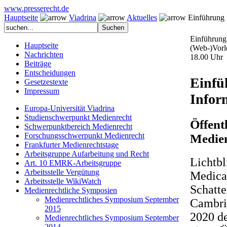
www.presserecht.de
Hauptseite
Viadrina
Aktuelles
Einführung i
Einführung 
Hauptseite
(Web-)Vorl
Nachrichten
18.00 Uhr
Beiträge
Entscheidungen
Einfü
Gesetzestexte
Impressum
Infor
Europa-Universität Viadrina
Studienschwerpunkt Medienrecht
Öffent
Schwerpunktbereich Medienrecht
Forschungsschwerpunkt Medienrecht
Medien
Frankfurter Medienrechtstage
Arbeitsgruppe Aufarbeitung und Recht
Lichtbl
Art. 10 EMRK-Arbeitsgruppe
Arbeitsstelle Vergütung
Medica
Arbeitsstelle WikiWatch
Schatt
Medienrechtliche Symposien
Medienrechtliches Symposium September
Cambri
2015
2020 d
Medienrechtliches Symposium September
2014