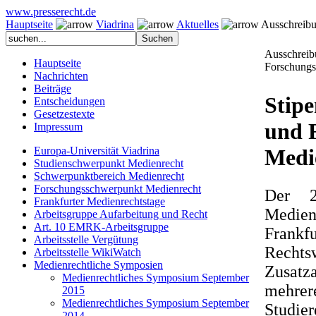
www.presserecht.de
Hauptseite
Viadrina
Aktuelles
Ausschreibun
Ausschreib
Hauptseite
Forschungs
Nachrichten
Beiträge
Stip
Entscheidungen
Gesetzestexte
und 
Impressum
Europa-Universität Viadrina
Medi
Studienschwerpunkt Medienrecht
Schwerpunktbereich Medienrecht
Forschungsschwerpunkt Medienrecht
Der 2
Frankfurter Medienrechtstage
Medie
Arbeitsgruppe Aufarbeitung und Recht
Art. 10 EMRK-Arbeitsgruppe
Frankf
Arbeitsstelle Vergütung
Recht
Arbeitsstelle WikiWatch
Medienrechtliche Symposien
Zusatz
Medienrechtliches Symposium September
mehrer
2015
Medienrechtliches Symposium September
Studie
2014