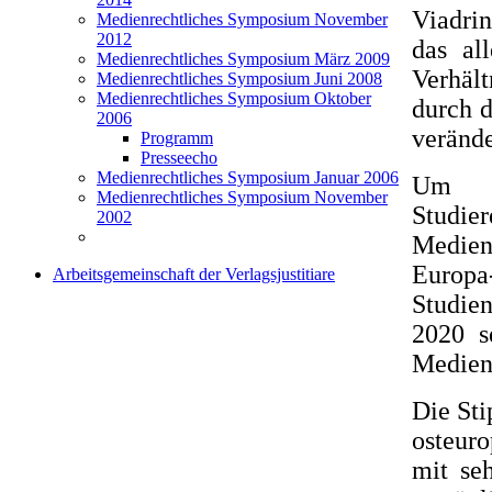
Viadri
Medienrechtliches Symposium November
2012
das all
Medienrechtliches Symposium März 2009
Verhält
Medienrechtliches Symposium Juni 2008
Medienrechtliches Symposium Oktober
durch d
2006
verände
Programm
Presseecho
Medienrechtliches Symposium Januar 2006
Um in
Medienrechtliches Symposium November
Studie
2002
Medien
Europa
Arbeitsgemeinschaft der Verlagsjustitiare
Studie
2020 s
Medien
Die Sti
osteur
mit se