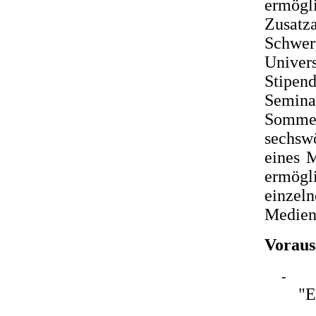
ermögl
Zusat
Schwe
Univer
Stipen
Semin
Sommer
sechsw
eines 
ermögl
einze
Medien
Voraus
-
"E