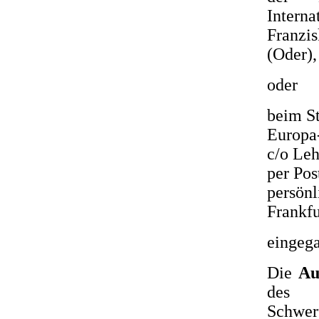
Intern
Franzi
(Oder),
oder
beim S
Europa-
c/o Leh
per Pos
persönl
Frankfu
eingega
Die
Au
des S
Schwer