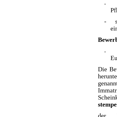
-
Pf
-
ei
Bewer
-
Eu
Die Be
herun
genan
Immatr
Schein
stempel
der E