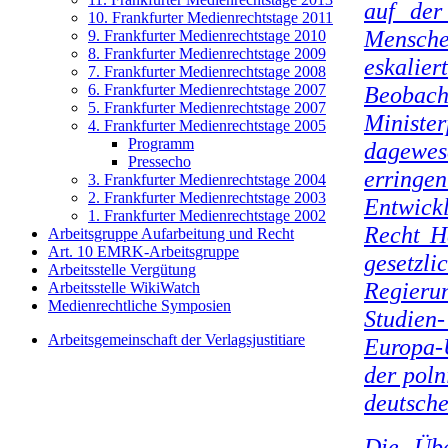
auf der
10. Frankfurter Medienrechtstage 2011
Mensche
9. Frankfurter Medienrechtstage 2010
8. Frankfurter Medienrechtstage 2009
eskalie
7. Frankfurter Medienrechtstage 2008
6. Frankfurter Medienrechtstage 2007
Beobac
5. Frankfurter Medienrechtstage 2007
Ministe
4. Frankfurter Medienrechtstage 2005
Programm
dagewes
Pressecho
erringen
3. Frankfurter Medienrechtstage 2004
2. Frankfurter Medienrechtstage 2003
Entwick
1. Frankfurter Medienrechtstage 2002
Recht He
Arbeitsgruppe Aufarbeitung und Recht
Art. 10 EMRK-Arbeitsgruppe
gesetzl
Arbeitsstelle Vergütung
Regieru
Arbeitsstelle WikiWatch
Medienrechtliche Symposien
Studien
Arbeitsgemeinschaft der Verlagsjustitiare
Europa-U
der poln
deutsche
Die Übe