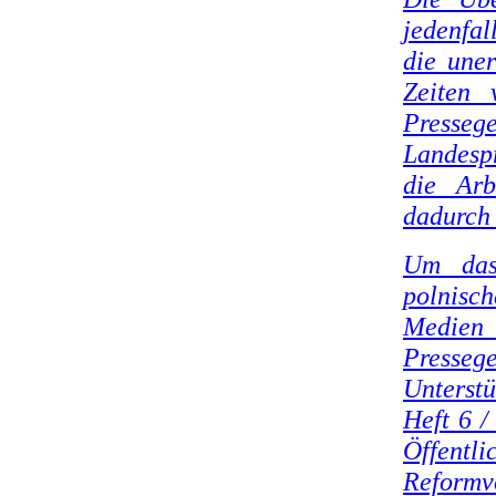
jedenfa
die uner
Zeiten 
Pressege
Landespr
die Arb
dadurch 
Um das 
polnisc
Medien 
Presseg
Unterst
Heft 6 /
Öffentli
Reformv