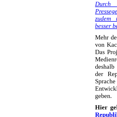
Durch 
Presseg
zudem m
besser b
Mehr de
von Kac
Das Pro
Medienr
deshalb 
der Rep
Sprache
Entwick
geben.
Hier g
Republi