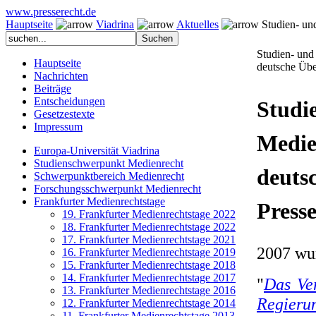
www.presserecht.de
Hauptseite
Viadrina
Aktuelles
Studien- und
Studien- und
Hauptseite
deutsche Übe
Nachrichten
Beiträge
Entscheidungen
Stud
Gesetzestexte
Impressum
Medie
Europa-Universität Viadrina
Studienschwerpunkt Medienrecht
deut
Schwerpunktbereich Medienrecht
Forschungsschwerpunkt Medienrecht
Frankfurter Medienrechtstage
Presse
19. Frankfurter Medienrechtstage 2022
18. Frankfurter Medienrechtstage 2022
17. Frankfurter Medienrechtstage 2021
2007 wur
16. Frankfurter Medienrechtstage 2019
15. Frankfurter Medienrechtstage 2018
14. Frankfurter Medienrechtstage 2017
"
Das Ve
13. Frankfurter Medienrechtstage 2016
Regieru
12. Frankfurter Medienrechtstage 2014
11. Frankfurter Medienrechtstage 2013