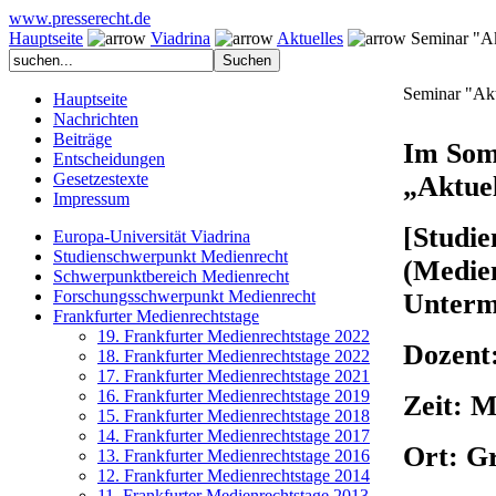
www.presserecht.de
Hauptseite
Viadrina
Aktuelles
Seminar "Akt
Seminar "Akt
Hauptseite
Nachrichten
Beiträge
Im Som
Entscheidungen
Gesetzestexte
„Aktuel
Impressum
[Studi
Europa-Universität Viadrina
Studienschwerpunkt Medienrecht
(Medien
Schwerpunktbereich Medienrecht
Forschungsschwerpunkt Medienrecht
Unterm
Frankfurter Medienrechtstage
19. Frankfurter Medienrechtstage 2022
Dozent
18. Frankfurter Medienrechtstage 2022
17. Frankfurter Medienrechtstage 2021
16. Frankfurter Medienrechtstage 2019
Zeit: M
15. Frankfurter Medienrechtstage 2018
14. Frankfurter Medienrechtstage 2017
Ort: G
13. Frankfurter Medienrechtstage 2016
12. Frankfurter Medienrechtstage 2014
11. Frankfurter Medienrechtstage 2013