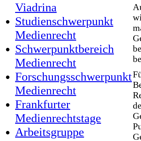
Viadrina
Au
wi
Studienschwerpunkt
ma
Medienrecht
Ge
Schwerpunktbereich
be
be
Medienrecht
Fü
Forschungsschwerpunkt
Be
Medienrecht
Re
Frankfurter
d
Ge
Medienrechtstage
Pu
Arbeitsgruppe
Ge