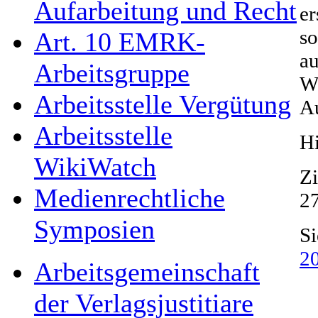
Aufarbeitung und Recht
er
so
Art. 10 EMRK-
au
Arbeitsgruppe
Wo
Arbeitsstelle Vergütung
Au
Arbeitsstelle
Hi
WikiWatch
Zi
Medienrechtliche
2
Symposien
Si
2
Arbeitsgemeinschaft
der Verlagsjustitiare