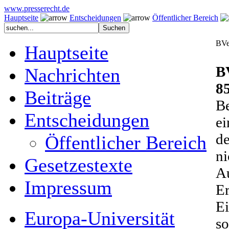
www.presserecht.de
Hauptseite
Entscheidungen
Öffentlicher Bereich
BVe
Hauptseite
B
Nachrichten
8
Beiträge
Be
Entscheidungen
ei
de
Öffentlicher Bereich
ni
Gesetzestexte
Au
Impressum
Er
Ei
Europa-Universität
so