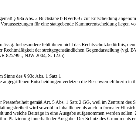
gemäß § 93a Abs. 2 Buchstabe b BVerfGG zur Entscheidung angenomme
e Voraussetzungen für eine stattgebende Kammerentscheidung liegen vo
lässig. Insbesondere fehlt ihnen nicht das Rechtsschutzbedürfnis, denn
r Rechtmäßigkeit der streitgegenständlichen Gegendarstellung (vgl.
vR 825/99 -, NJW 2004, S. 1235).
m Sinne des § 93c Abs. 1 Satz 1
 angegriffenen Entscheidungen verletzen die Beschwerdeführerin in ih
er Pressefreiheit gemäß Art. 5 Abs. 1 Satz 2 GG, weil im Zentrum des S
ltungsfreiheit wird sowohl in inhaltlicher als auch in formaler Hinsicht
und welche Beiträge in eine Ausgabe aufgenommen werden sollen. Zur
hre Platzierung innerhalb der Ausgabe. Der Schutz des Grundrechts erst