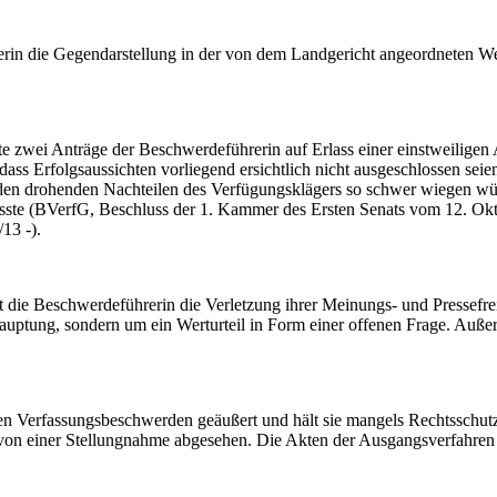
erin die Gegendarstellung in der von dem Landgericht angeordneten We
te zwei Anträge der Beschwerdeführerin auf Erlass einer einstweili
ss Erfolgsaussichten vorliegend ersichtlich nicht ausgeschlossen seien,
den drohenden Nachteilen des Verfügungsklägers so schwer wiegen wür
ste (BVerfG, Beschluss der 1. Kammer des Ersten Senats vom 12. Okt
13 -).
 die Beschwerdeführerin die Verletzung ihrer Meinungs- und Pressefreih
auptung, sondern um ein Werturteil in Form einer offenen Frage. Auße
en Verfassungsbeschwerden geäußert und hält sie mangels Rechtsschutzb
 von einer Stellungnahme abgesehen. Die Akten der Ausgangsverfahren