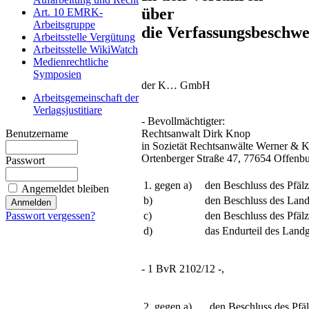
über
Art. 10 EMRK-
Arbeitsgruppe
die Verfassungsbeschw
Arbeitsstelle Vergütung
Arbeitsstelle WikiWatch
Medienrechtliche
Symposien
der K… GmbH
Arbeitsgemeinschaft der
Verlagsjustitiare
- Bevollmächtigter:
Rechtsanwalt Dirk Knop
Benutzername
in Sozietät Rechtsanwälte Werner & 
Ortenberger Straße 47, 77654 Offenbu
Passwort
1. gegen a)
den Beschluss des Pfäl
Angemeldet bleiben
b)
den Beschluss des Land
c)
den Beschluss des Pfäl
Passwort vergessen?
d)
das Endurteil des Landg
- 1 BvR 2102/12 -,
2. gegen a)
den Beschluss des Pfä