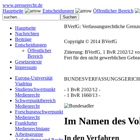
www.presserecht.de
Hauptseite
Entscheidungen
Öffentlicher Bereich
BVerfG: Verfassungsrechtliche Grenz
Hauptseite
Nachrichten
Beiträge
Copyright © 2014 BVerfG
Entscheidungen
Öffentlicher
Zitierung: BVerfG, 1 BvR 2102/12 vom
Bereich
Frei für den nicht gewerblichen Gebr
Gesetzestexte
Impressum
Europa-Universität
BUNDESVERFASSUNGSGERICH
Viadrina
Studienschwerpunkt
- 1 BvR 2102/12 -
Medienrecht
- 1 BvR 1660/13 -
Schwerpunktbereich
Medienrecht
Forschungsschwerpunkt
Medienrecht
Im Namen des Vo
Frankfurter
Medienrechtstage
Arbeitsgruppe
In den Verfahren
Aufarbeitung und Recht