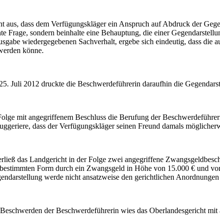
ht aus, dass dem Verfügungskläger ein Anspruch auf Abdruck der Geg
chte Frage, sondern beinhalte eine Behauptung, die einer Gegendarstell
gabe wiedergegebenen Sachverhalt, ergebe sich eindeutig, dass die auf d
 werden könne.
25. Juli 2012 druckte die Beschwerdeführerin daraufhin die Gegendarstel
 Folge mit angegriffenem Beschluss die Berufung der Beschwerdeführer
suggeriere, dass der Verfügungskläger seinen Freund damals möglicherwe
erließ das Landgericht in der Folge zwei angegriffene Zwangsgeldbesc
il bestimmten Form durch ein Zwangsgeld in Höhe von 15.000 € und vo
ndarstellung werde nicht ansatzweise den gerichtlichen Anordnungen 
n Beschwerden der Beschwerdeführerin wies das Oberlandesgericht mit 