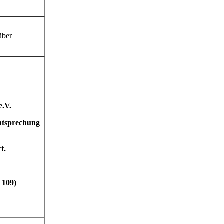
über
e.V.
htsprechung
t.
 109)