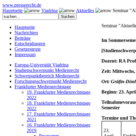
www.presserecht.de
Hauptseite
Viadrina
Aktuelles
Seminar "Akt
Seminar "Aktuell
Hauptseite
Nachrichten
Beiträge
Im Sommersemest
Entscheidungen
Gesetzestexte
[Studienschwerp
Impressum
Dozent: RA Prof
Europa-Universität Viadrina
Studienschwerpunkt Medienrecht
Zeit: Mittwochs,
Schwerpunktbereich Medienrecht
Forschungsschwerpunkt Medienrecht
Ort: Gräfin-Dön
Frankfurter Medienrechtstage
Beginn: 23. Apri
19. Frankfurter Medienrechtstage
2022
Teilnahmevoraus
18. Frankfurter Medienrechtstage
Semester
2022
17. Frankfurter Medienrechtstage
Termine und Th
2021
16. Frankfurter Medienrechtstage
2019
23.
Programm
April
Einfüh