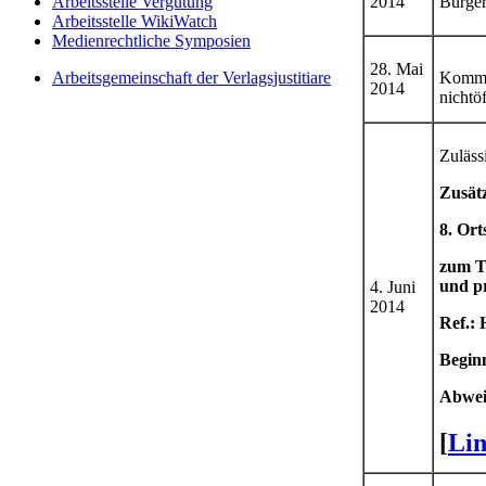
Arbeitsstelle Vergütung
2014
Bürge
Arbeitsstelle WikiWatch
Medienrechtliche Symposien
28. Mai
Arbeitsgemeinschaft der Verlagsjustitiare
Kommun
2014
nichtö
Zuläss
Zusätz
8. Ort
zum T
und p
4. Juni
2014
Ref.: 
Begin
Abwei
[
Lin