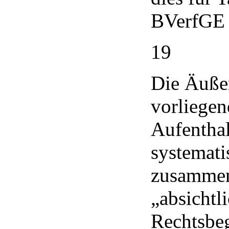
BVerfGE 5
19
Die Äußer
vorliegen
Aufenthal
systemati
zusammen
„absichtl
Rechtsbeg