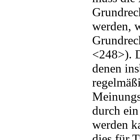
Grundrec
werden, w
Grundrech
<248>). D
denen in
regelmäß
Meinungsf
durch ein
werden ka
dies für 