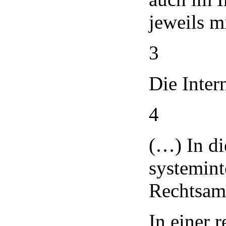
jeweils m
3
Die Inter
4
(…) In d
systemin
Rechtsamt
In einer 