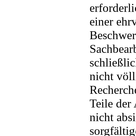
erforderl
einer ehr
Beschwerd
Sachbearb
schließli
nicht völl
Recherche
Teile der
nicht abs
sorgfälti