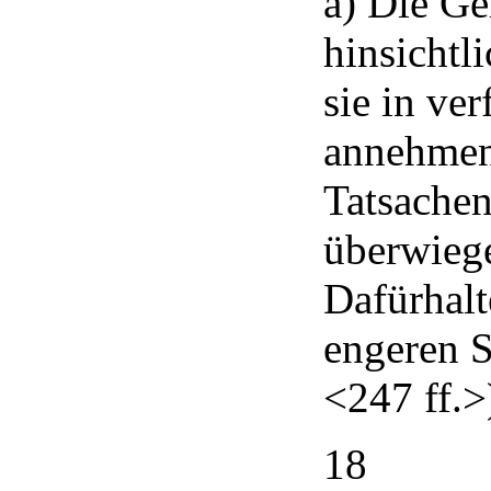
a) Die Ge
hinsichtl
sie in ve
annehmen,
Tatsache
überwieg
Dafürhalt
engeren S
<247 ff.>
18