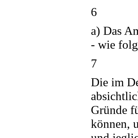
6
a) Das Am
- wie folg
7
Die im De
absichtli
Gründe fü
können, u
und jegli