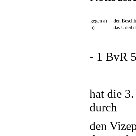
gegen a)
den Beschlu
b)
das Urteil 
- 1 BvR 5
hat die 3
durch
den Vizep