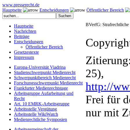
www.presserecht.de
Hauptseite
Entscheidungen
Öffentlicher Bereich
BVerfG: Strafrechtliche
Hauptseite
Nachrichten
Beiträge
Copyrigh
Entscheidungen
Öffentlicher Bereich
Gesetzestexte
Zitierung
Impressum
Europa-Universität Viadrina
25),
Studienschwerpunkt Medienrecht
Schwerpunktbereich Medienrecht
http://w
Forschungsschwerpunkt Medienrecht
Frankfurter Medienrechtstage
Arbeitsgruppe Aufarbeitung und
Frei für 
Recht
Art. 10 EMRK-Arbeitsgruppe
nur mit Z
Arbeitsstelle Vergütung
Arbeitsstelle WikiWatch
Medienrechtliche Symposien
Arbeitsgemeinschaft der