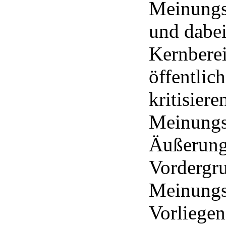
Meinungs
und dabei
Kernbere
öffentlic
kritisier
Meinungs
Äußerunge
Vordergr
Meinungsb
Vorliegen