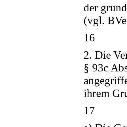
der grund
(vgl. BVe
16
2. Die Ve
§ 93c Abs
angegriff
ihrem Gru
17