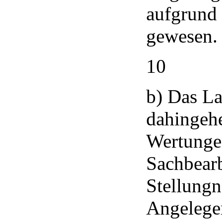
aufgrund 
gewesen.
10
b) Das La
dahingeh
Wertungen
Sachbearb
Stellungn
Angelegen