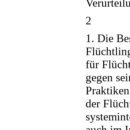
Verurteil
2
1. Die Be
Flüchtlin
für Flüch
gegen sei
Praktiken
der Flüch
systemint
auch im I