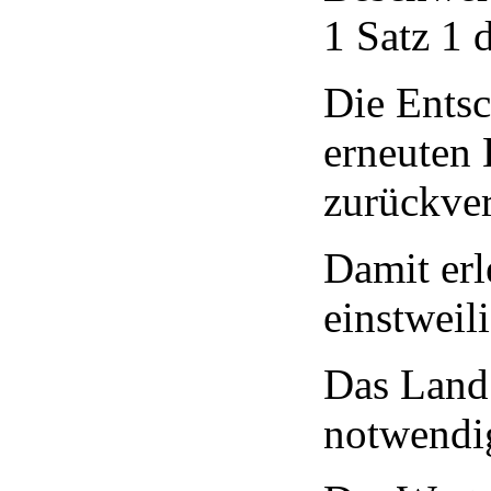
1 Satz 1 
Die Ents
erneuten 
zurückve
Damit erl
einstwei
Das Land
notwendig