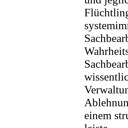
Flüchtlin
systemim
Sachbearb
Wahrheits
Sachbearb
wissentli
Verwaltun
Ablehnung
einem st