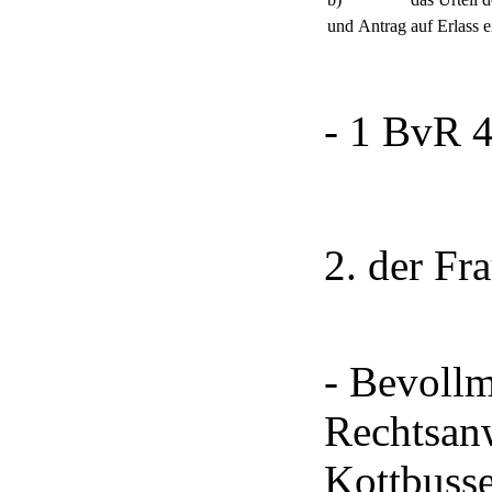
und
Antrag auf Erlass 
- 1 BvR 4
2. der F
- Bevollm
Rechtsan
Kottbuss