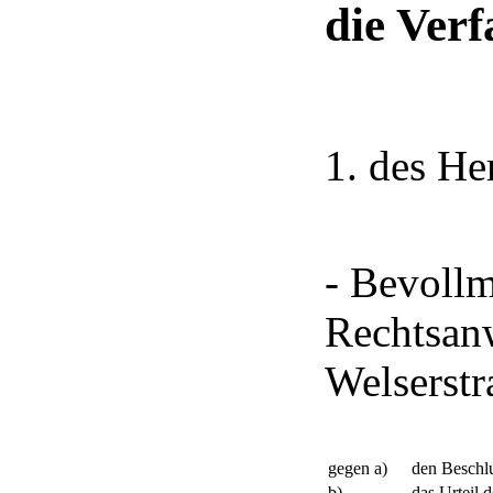
die Ver
1. des H
- Bevollm
Rechtsan
Welserstr
gegen a)
den Beschlu
b)
das Urteil 