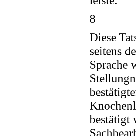
leiste.
8
Diese Tat
seitens d
Sprache w
Stellungn
bestätigt
Knochenl
bestätigt
Sachbearb