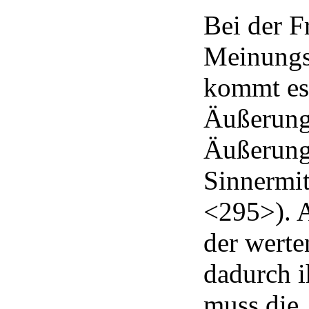
Bei der F
Meinungsä
kommt es 
Äußerung 
Äußerungs
Sinnermit
<295>). A
der werte
dadurch i
muss die 