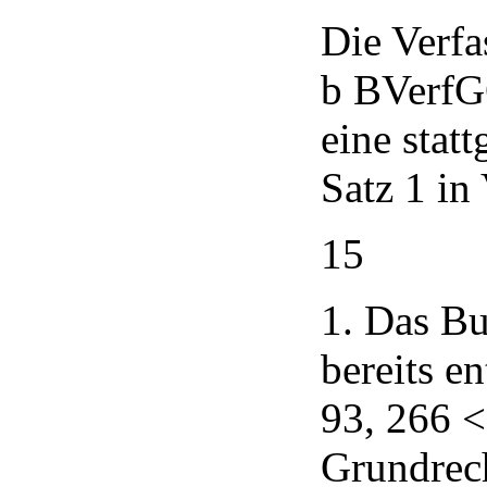
Die Verf
b BVerfG
eine stat
Satz 1 in
15
1. Das Bu
bereits e
93, 266 <
Grundrec