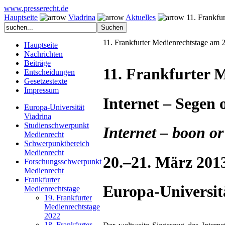
www.presserecht.de
Hauptseite
Viadrina
Aktuelles
11. Frankfur
11. Frankfurter Medienrechtstage am 2
Hauptseite
Nachrichten
Beiträge
11. Frankfurter 
Entscheidungen
Gesetzestexte
Impressum
Internet – Segen 
Europa-Universität
Viadrina
Studienschwerpunkt
Internet – boon or
Medienrecht
Schwerpunktbereich
Medienrecht
20.–21. März 201
Forschungsschwerpunkt
Medienrecht
Frankfurter
Europa-Universit
Medienrechtstage
19. Frankfurter
Medienrechtstage
2022
18. Frankfurter