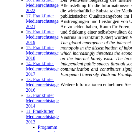
Der weltweite Siegeszug des Interne
Medienrechtstage
Alleinstellung für die Informationsv
2022
die wirtschaftliche Substanz der Med
17. Frankfurter
publizistischer Qualitätsangebote im
Medienrechtstage
Anstrengungen und Leistungen von Urhe
2021
Art zu leiden haben, Raum für Foren, 
16. Frankfurter
und Stärkung einer selbstbewußten de
Medienrechtstage
Viadrina in Frankfurt (Oder) wurden W
2019
The global emergence of the internet
15. Frankfurter
monopoly in the dissemination of info
Medienrechtstage
which increasingly threatens the econ
2018
on the internet barely exist. The bro
14. Frankfurter
independent public spaces through soci
Medienrechtstage
communication and contributes signi
2017
European University Viadrina Frankfur
13. Frankfurter
Weitere Informationen entnehmen Sie 
Medienrechtstage
2016
12. Frankfurter
Medienrechtstage
2014
11. Frankfurter
Medienrechtstage
2013
Programm