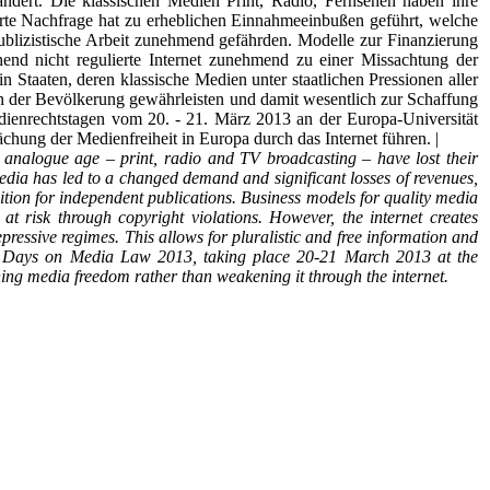
ndert. Die klassischen Medien Print, Radio, Fernsehen haben ihre
erte Nachfrage hat zu erheblichen Einnahmeeinbußen geführt, welche
ublizistische Arbeit zunehmend gefährden. Modelle zur Finanzierung
ehend nicht regulierte Internet zunehmend zu einer Missachtung der
 Staaten, deren klassische Medien unter staatlichen Pressionen aller
on der Bevölkerung gewährleisten und damit wesentlich zur Schaffung
edienrechtstagen vom 20. - 21. März 2013 an der Europa-Universität
chung der Medienfreiheit in Europa durch das Internet führen. |
 analogue age – print, radio and TV broadcasting – have lost their
edia has led to a changed demand and significant losses of revenues,
tion for independent publications. Business models for quality media
 at risk through copyright violations. However, the internet creates
pressive regimes. This allows for pluralistic and free information and
furt Days on Media Law 2013, taking place 20-21 March 2013 at the
ing media freedom rather than weakening it through the internet.