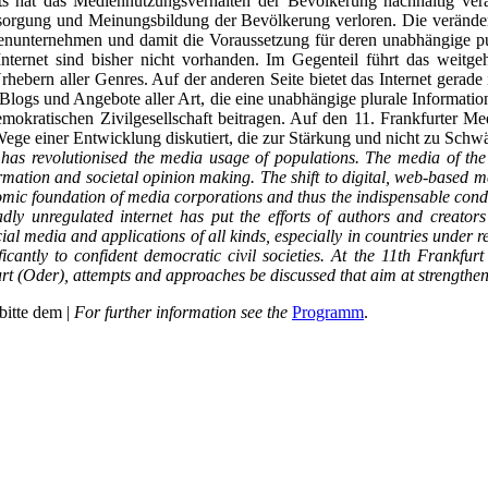
ts hat das Mediennutzungsverhalten der Bevölkerung nachhaltig verä
ersorgung und Meinungsbildung der Bevölkerung verloren. Die veränd
ienunternehmen und damit die Voraussetzung für deren unabhängige p
 Internet sind bisher nicht vorhanden. Im Gegenteil führt das weitg
bern aller Genres. Auf der anderen Seite bietet das Internet gerade in
Blogs und Angebote aller Art, die eine unabhängige plurale Informati
mokratischen Zivilgesellschaft beitragen. Auf den 11. Frankfurter M
ege einer Entwicklung diskutiert, die zur Stärkung und nicht zu Schwä
 has revolutionised the media usage of populations. The media of the
rmation and societal opinion making. The shift to digital, web-based m
omic foundation of media corporations and thus the indispensable condi
adly unregulated internet has put the efforts of authors and creators
al media and applications of all kinds, especially in countries under re
ficantly to confident democratic civil societies. At the 11th Frank
t (Oder), attempts and approaches be discussed that aim at strengthen
bitte dem |
For further information see the
Programm
.