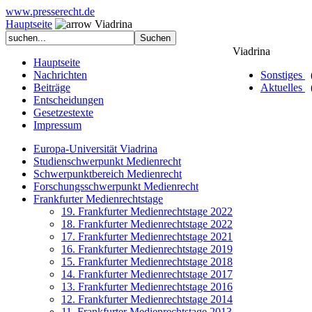
www.presserecht.de
Hauptseite
Viadrina
Viadrina
Hauptseite
Nachrichten
Sonstiges
Beiträge
Aktuelles
Entscheidungen
Gesetzestexte
Impressum
Europa-Universität Viadrina
Studienschwerpunkt Medienrecht
Schwerpunktbereich Medienrecht
Forschungsschwerpunkt Medienrecht
Frankfurter Medienrechtstage
19. Frankfurter Medienrechtstage 2022
18. Frankfurter Medienrechtstage 2022
17. Frankfurter Medienrechtstage 2021
16. Frankfurter Medienrechtstage 2019
15. Frankfurter Medienrechtstage 2018
14. Frankfurter Medienrechtstage 2017
13. Frankfurter Medienrechtstage 2016
12. Frankfurter Medienrechtstage 2014
11. Frankfurter Medienrechtstage 2013