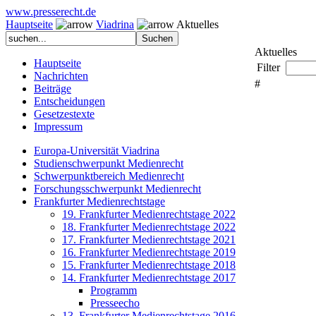
www.presserecht.de
Hauptseite
Viadrina
Aktuelles
Aktuelles
Hauptseite
Filter
Nachrichten
#
Beiträge
Entscheidungen
Gesetzestexte
Impressum
Europa-Universität Viadrina
Studienschwerpunkt Medienrecht
Schwerpunktbereich Medienrecht
Forschungsschwerpunkt Medienrecht
Frankfurter Medienrechtstage
19. Frankfurter Medienrechtstage 2022
18. Frankfurter Medienrechtstage 2022
17. Frankfurter Medienrechtstage 2021
16. Frankfurter Medienrechtstage 2019
15. Frankfurter Medienrechtstage 2018
14. Frankfurter Medienrechtstage 2017
Programm
Presseecho
13. Frankfurter Medienrechtstage 2016