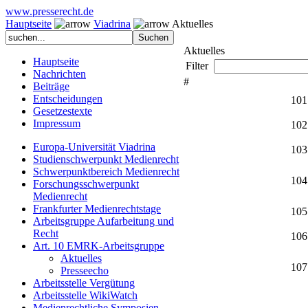
www.presserecht.de
Hauptseite
Viadrina
Aktuelles
Aktuelles
Hauptseite
Filter
Nachrichten
#
Beiträge
Entscheidungen
101
Gesetzestexte
Impressum
102
Europa-Universität Viadrina
103
Studienschwerpunkt Medienrecht
Schwerpunktbereich Medienrecht
104
Forschungsschwerpunkt
Medienrecht
Frankfurter Medienrechtstage
105
Arbeitsgruppe Aufarbeitung und
Recht
106
Art. 10 EMRK-Arbeitsgruppe
Aktuelles
107
Presseecho
Arbeitsstelle Vergütung
Arbeitsstelle WikiWatch
Medienrechtliche Symposien