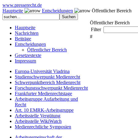
www.presserecht.de
Hauptseite
Entscheidungen
Öffentlicher Bereich
Öffentlicher Bereich
Hauptseite
Filter
Nachrichten
#
Beiträge
Entscheidungen
Öffentlicher Bereich
Gesetzestexte
Impressum
Europa-Universität Viadrina
Studienschwerpunkt Medienrecht
Schwerpunktbereich Medienrecht
Forschungsschwerpunkt Medienrecht
Frankfurter Medienrechtstage
Arbeitsgruppe Aufarbeitung und
Recht
Art. 10 EMRK-Arbeitsgruppe
Arbeitsstelle Vergütung
Arbeitsstelle WikiWatch
Medienrechtliche Symposien
Arbeitsgemeinschaft der