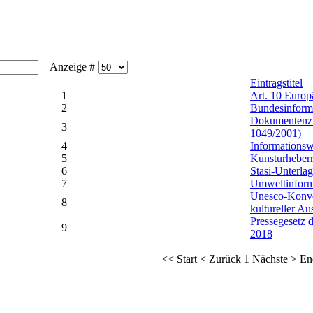
Anzeige #
Eintragstitel
1
Art. 10 Euro
2
Bundesinforma
Dokumentenzu
3
1049/2001)
4
Informations
5
Kunsturheber
6
Stasi-Unterla
7
Umweltinform
Unesco-Konven
8
kultureller A
Pressegesetz d
9
2018
<<
Start
<
Zurück
1
Nächste
>
En