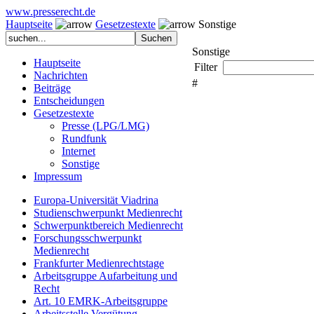
www.presserecht.de
Hauptseite
Gesetzestexte
Sonstige
Sonstige
Hauptseite
Filter
Nachrichten
#
Beiträge
Entscheidungen
Gesetzestexte
Presse (LPG/LMG)
Rundfunk
Internet
Sonstige
Impressum
Europa-Universität Viadrina
Studienschwerpunkt Medienrecht
Schwerpunktbereich Medienrecht
Forschungsschwerpunkt
Medienrecht
Frankfurter Medienrechtstage
Arbeitsgruppe Aufarbeitung und
Recht
Art. 10 EMRK-Arbeitsgruppe
Arbeitsstelle Vergütung