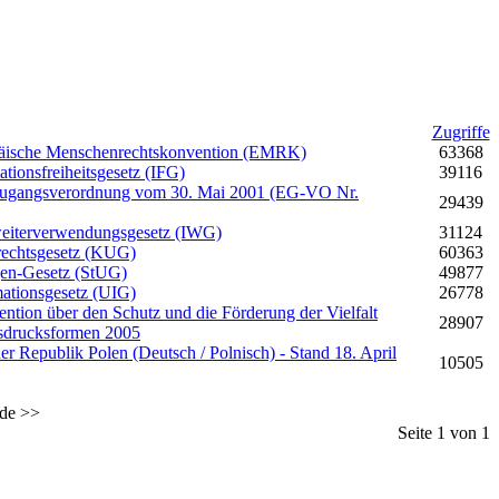
Zugriffe
päische Menschenrechtskonvention (EMRK)
63368
tionsfreiheitsgesetz (IFG)
39116
gangsverordnung vom 30. Mai 2001 (EG-VO Nr.
29439
weiterverwendungsgesetz (IWG)
31124
rechtsgesetz (KUG)
60363
gen-Gesetz (StUG)
49877
ationsgesetz (UIG)
26778
tion über den Schutz und die Förderung der Vielfalt
28907
usdrucksformen 2005
er Republik Polen (Deutsch / Polnisch) - Stand 18. April
10505
de
>>
Seite 1 von 1